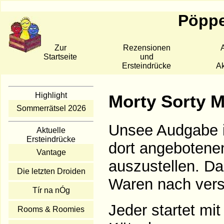
Pöppe
Zur
Rezensionen
A
Startseite
und
Ersteindrücke
Ak
Highlight
Morty Sorty 
Sommerrätsel 2026
Unsee Audgabe i
Aktuelle
Ersteindrücke
dort angebotene
Vantage
auszustellen. Da
Die letzten Droiden
Waren nach vers
Tír na nÓg
Jeder startet mi
Rooms & Roomies