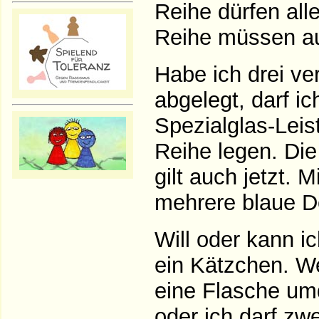
Reihe dürfen all
Reihe müssen au
Habe ich drei ve
abgelegt, darf i
Spezialglas-Leis
Reihe legen. Di
gilt auch jetzt.
mehrere blaue D
Will oder kann i
ein Kätzchen. We
eine Flasche umd
oder ich darf zw