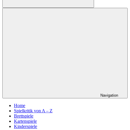
Suchen
Navigation
Home
Spielkritik von A – Z
Brettspiele
Kartenspiele
Kinderspiele