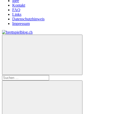
Idee
Kontakt
FAQ
Links
Datenschutzhinweis
Impressum
Zum
Inhalt
brettspielblog.ch
Hier
springen
erfährst
du
spielend
mehr!
Suchen
nach: