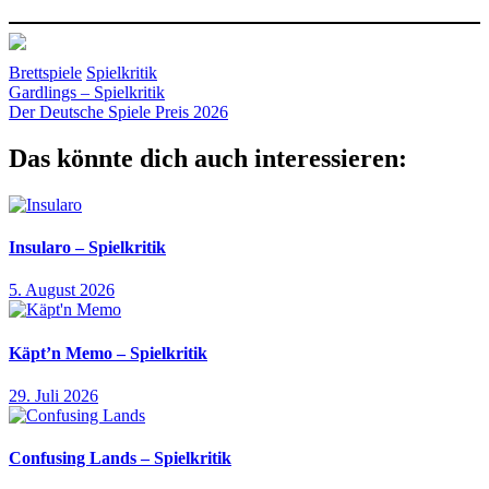
Brettspiele
Spielkritik
Beitragsnavigation
Vorheriger
Aktionen
Gardlings – Spielkritik
Legespiel
Position
Vögel
Zoch
Beitrag:
Nächster
Spiele
Der Deutsche Spiele Preis 2026
Beitrag:
Das könnte dich auch interessieren:
Insularo – Spielkritik
5. August 2026
Käpt’n Memo – Spielkritik
29. Juli 2026
Confusing Lands – Spielkritik