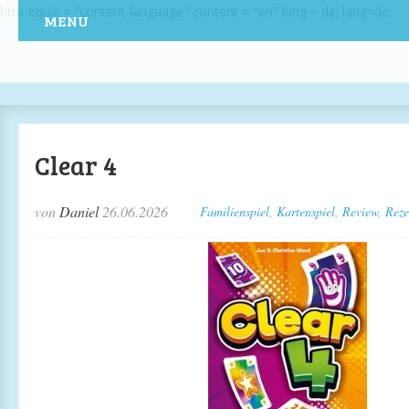
http-equiv = "content-language" content = "en" lang = de; lang=de;
MENU
Clear 4
von
Daniel
26.06.2026
Familienspiel
,
Kartenspiel
,
Review
,
Reze