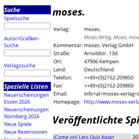
moses.
Suche
Spielsuche
Verlag:
moses.
Moses Verlag, Moses, mose
Autor/Grafiker-
Suche
Kommentar:
moses. Verlag GmbH
Straße:
Arnoldstr. 13d
Ort:
47906 Kempen
Verlagssuche
Land:
Deutschland
Telefon:
++49+(0)2152-209850
Spezielle Listen
Fax:
++49+(0)2152-209860
Email:
info<a
t>moses-verlag<
Neuerscheinungen
Essen 2026
Homepage:
http://www.moses-verl
Neuerscheinungen
Veröffentlichte Sp
Nürnberg 2026
Neue Spiele
Neue Rezensionen
(Come on) Lets Quiz Again
20