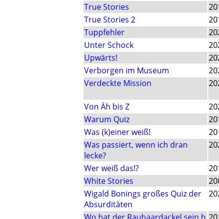
True Stories
20
True Stories 2
20
Tuppfehler
20
Unter Schock
20
Upwärts!
20
Verborgen im Museum
20
Verdeckte Mission
20
Von Äh bis Z
20
Warum Quiz
20
Was (k)einer weiß!
20
Was passiert, wenn ich dran
20
lecke?
Wer weiß das!?
20
White Stories
20
Wigald Bonings großes Quiz der
20
Absurditäten
Wo hat der Rauhaardackel sein h
20