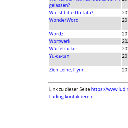
gelassen?
Wo ist bitte Umtata?
20
WonderWord
20
Wordz
20
Wortwerk
20
Würfelzucker
20
Yu-ca-tan
20
Zieh Leine, Flynn
20
Link zu dieser Seite
https://www.ludi
Luding kontaktieren