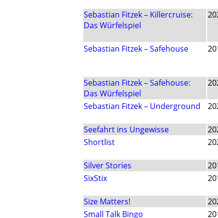
Sebastian Fitzek – Killercruise:
20
Das Würfelspiel
Sebastian Fitzek – Safehouse
20
Sebastian Fitzek – Safehouse:
20
Das Würfelspiel
Sebastian Fitzek – Underground
20
Seefahrt ins Ungewisse
20
Shortlist
20
Silver Stories
20
SixStix
20
Size Matters!
20
Small Talk Bingo
20