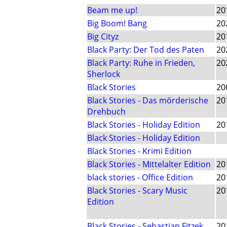
Beam me up!
20
Big Boom! Bang
20
Big Cityz
20
Black Party: Der Tod des Paten
20
Black Party: Ruhe in Frieden,
20
Sherlock
Black Stories
20
Black Stories - Das mörderische
20
Drehbuch
Black Stories - Holiday Edition
20
Black Stories - Holiday Edition
Black Stories - Krimi Edition
Black Stories - Mittelalter Edition
20
black stories - Office Edition
20
Black Stories - Scary Music
20
Edition
Black Stories - Sebastian Fitzek
20