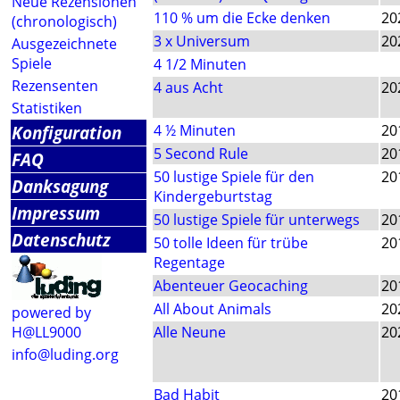
Neue Rezensionen
110 % um die Ecke denken
20
(chronologisch)
3 x Universum
20
Ausgezeichnete
Spiele
4 1/2 Minuten
Rezensenten
4 aus Acht
20
Statistiken
Konfiguration
4 ½ Minuten
20
5 Second Rule
20
FAQ
50 lustige Spiele für den
20
Danksagung
Kindergeburtstag
Impressum
50 lustige Spiele für unterwegs
20
Datenschutz
50 tolle Ideen für trübe
20
Regentage
Abenteuer Geocaching
20
All About Animals
20
powered by
H@LL9000
Alle Neune
20
info@luding.org
Bad Habit
20