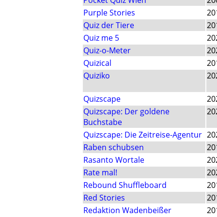
Pocket Quiz Wien
20
Purple Stories
20
Quiz der Tiere
20
Quiz me 5
20
Quiz-o-Meter
20
Quizical
20
Quiziko
20
Quizscape
20
Quizscape: Der goldene
20
Buchstabe
Quizscape: Die Zeitreise-Agentur
20
Raben schubsen
20
Rasanto Wortale
20
Rate mal!
20
Rebound Shuffleboard
20
Red Stories
20
Redaktion Wadenbeißer
20