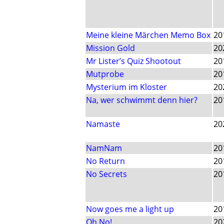
Meine kleine Märchen Memo Box
20
Mission Gold
20
Mr Lister’s Quiz Shootout
20
Mutprobe
20
Mysterium im Kloster
20
Na, wer schwimmt denn hier?
20
Namaste
20
NamNam
20
No Return
20
No Secrets
20
Now goes me a light up
20
Oh No!
20