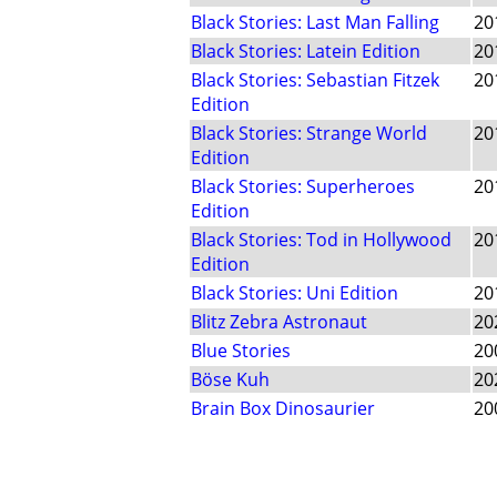
Black Stories: Last Man Falling
20
Black Stories: Latein Edition
20
Black Stories: Sebastian Fitzek
20
Edition
Black Stories: Strange World
20
Edition
Black Stories: Superheroes
20
Edition
Black Stories: Tod in Hollywood
20
Edition
Black Stories: Uni Edition
20
Blitz Zebra Astronaut
20
Blue Stories
20
Böse Kuh
20
Brain Box Dinosaurier
20