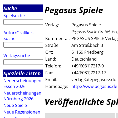
Pegasus Spiele
Suche
Spielsuche
Verlag:
Pegasus Spiele
Pegasus Spiele GmbH, Peg
Autor/Grafiker-
Suche
Kommentar:
PEGASUS SPIELE Verlag
Straße:
Am Straßbach 3
Ort:
61169 Friedberg
Verlagssuche
Land:
Deutschland
Telefon:
+49(6031)7217-0
Spezielle Listen
Fax:
+44(6031)7217-17
Email:
verlag<a
t>pegasus<do
Neuerscheinungen
Essen 2026
Homepage:
http://www.pegasus.de
Neuerscheinungen
Veröffentlichte Sp
Nürnberg 2026
Neue Spiele
Neue Rezensionen