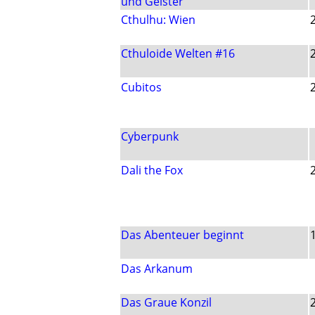
und Geister
Cthulhu: Wien
Cthuloide Welten #16
Cubitos
Cyberpunk
Dali the Fox
Das Abenteuer beginnt
Das Arkanum
Das Graue Konzil