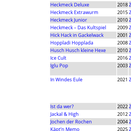
Heckmeck Deluxe
2018
Heckmeck Extrawurm
2015
Heckmeck Junior
2010
Heckmeck – Das Kultspiel
2009
Hick Hack in Gackelwack
2001
Hoppladi Hopplada
2008
Husch Husch kleine Hexe
2010
Ice Cult
2016
Iglu Pop
2003
In Windes Eule
2021
Ist da wer?
2022
Jackal & High
2012
Jochen der Rochen
2004
Käpt’n Memo
2025