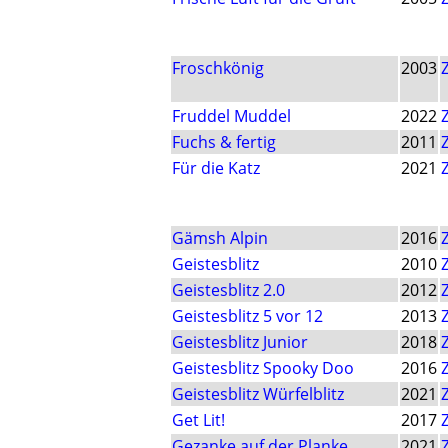
Froschkönig
2003
Fruddel Muddel
2022
Fuchs & fertig
2011
Für die Katz
2021
Gämsh Alpin
2016
Geistesblitz
2010
Geistesblitz 2.0
2012
Geistesblitz 5 vor 12
2013
Geistesblitz Junior
2018
Geistesblitz Spooky Doo
2016
Geistesblitz Würfelblitz
2021
Get Lit!
2017
Gezanke auf der Planke
2021