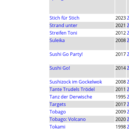
Stich für Stich
2023
Strand unter
2021
Streifen Toni
2012
Suleika
2008
Sushi Go Party!
2017
Sushi Go!
2014
Sushizock im Gockelwok
2008
Tante Trudels Trödel
2011
Tanz der Derwische
1995
Targets
2017
Tobago
2009
Tobago: Volcano
2020
Tokami
1998