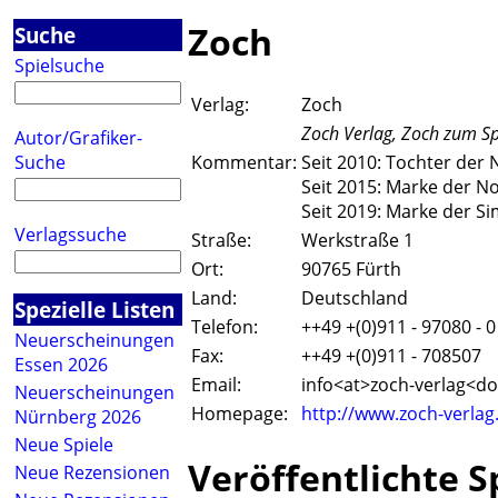
Zoch
Suche
Spielsuche
Verlag:
Zoch
Zoch Verlag, Zoch zum Sp
Autor/Grafiker-
Suche
Kommentar:
Seit 2010: Tochter der
Seit 2015: Marke der N
Seit 2019: Marke der 
Verlagssuche
Straße:
Werkstraße 1
Ort:
90765 Fürth
Land:
Deutschland
Spezielle Listen
Telefon:
++49 +(0)911 - 97080 - 0
Neuerscheinungen
Fax:
++49 +(0)911 - 708507
Essen 2026
Email:
info<a
t>zoch-verlag<do
Neuerscheinungen
Homepage:
http://www.zoch-verlag
Nürnberg 2026
Neue Spiele
Veröffentlichte S
Neue Rezensionen