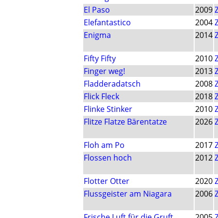
El Paso
2009
Elefantastico
2004
Enigma
2014
Fifty Fifty
2010
Finger weg!
2013
Fladderadatsch
2008
Flick Fleck
2018
Flinke Stinker
2010
Flitze Flatze Bärentatze
2026
Floh am Po
2017
Flossen hoch
2012
Flotter Otter
2020
Flussgeister am Niagara
2006
Frische Luft für die Gruft
2005