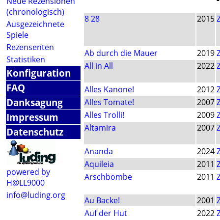
Neue Rezensionen
(chronologisch)
8 28
2015
Ausgezeichnete
Spiele
Rezensenten
Ab durch die Mauer
2019
Statistiken
All in All
2022
Konfiguration
FAQ
Alles Kanone!
2012
Danksagung
Alles Tomate!
2007
Alles Trolli!
2009
Impressum
Altamira
2007
Datenschutz
Ananda
2024
Aquileia
2011
powered by
Arschbombe
2011
H@LL9000
info@luding.org
Au Backe!
2001
Auf der Hut
2022