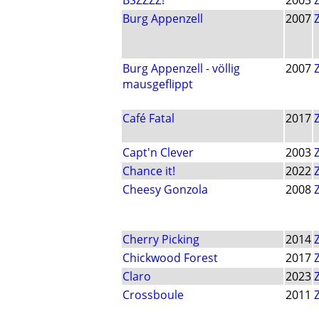
BSZZZZ!
2003
Burg Appenzell
2007
Burg Appenzell - völlig
2007
mausgeflippt
Café Fatal
2017
Capt'n Clever
2003
Chance it!
2022
Cheesy Gonzola
2008
Cherry Picking
2014
Chickwood Forest
2017
Claro
2023
Crossboule
2011