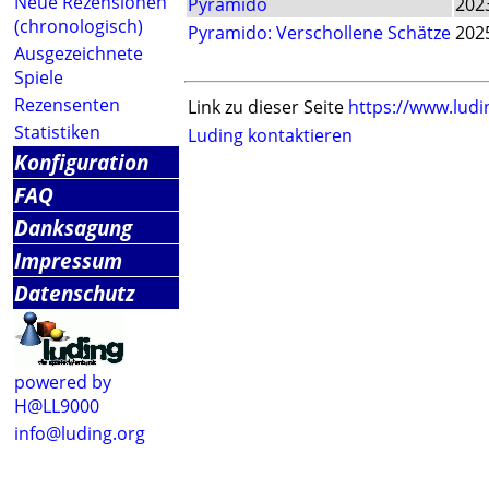
Neue Rezensionen
Pyramido
202
(chronologisch)
Pyramido: Verschollene Schätze
202
Ausgezeichnete
Spiele
Rezensenten
Link zu dieser Seite
https://www.ludi
Statistiken
Luding kontaktieren
Konfiguration
FAQ
Danksagung
Impressum
Datenschutz
powered by
H@LL9000
info@luding.org