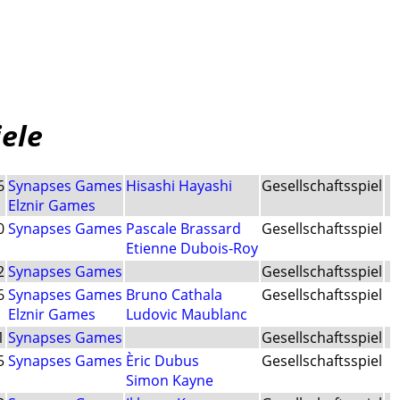
iele
6
Synapses Games
Hisashi Hayashi
Gesellschaftsspiel
Elznir Games
0
Synapses Games
Pascale Brassard
Gesellschaftsspiel
Etienne Dubois-Roy
2
Synapses Games
Gesellschaftsspiel
6
Synapses Games
Bruno Cathala
Gesellschaftsspiel
Elznir Games
Ludovic Maublanc
1
Synapses Games
Gesellschaftsspiel
5
Synapses Games
Èric Dubus
Gesellschaftsspiel
Simon Kayne