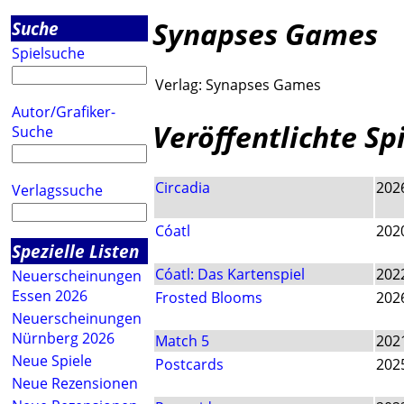
Synapses Games
Suche
Spielsuche
Verlag:
Synapses Games
Autor/Grafiker-
Veröffentlichte Sp
Suche
Circadia
202
Verlagssuche
Cóatl
202
Spezielle Listen
Cóatl: Das Kartenspiel
202
Neuerscheinungen
Essen 2026
Frosted Blooms
202
Neuerscheinungen
Nürnberg 2026
Match 5
202
Neue Spiele
Postcards
202
Neue Rezensionen