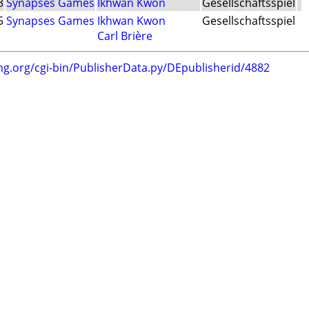
3
Synapses Games
Ikhwan Kwon
Gesellschaftsspiel
5
Synapses Games
Ikhwan Kwon
Gesellschaftsspiel
Carl Brière
ng.org/cgi-bin/PublisherData.py/DEpublisherid/4882