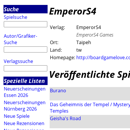
EmperorS4
Suche
Spielsuche
Verlag:
EmperorS4
EmperorS4 Games
Autor/Grafiker-
Suche
Ort:
Taipeh
Land:
tw
Homepage:
http://boardgamelove.c
Verlagssuche
Veröffentlichte Sp
Spezielle Listen
Neuerscheinungen
Burano
Essen 2026
Neuerscheinungen
Das Geheimnis der Tempel / Mystery
Nürnberg 2026
Temples
Neue Spiele
Geisha's Road
Neue Rezensionen