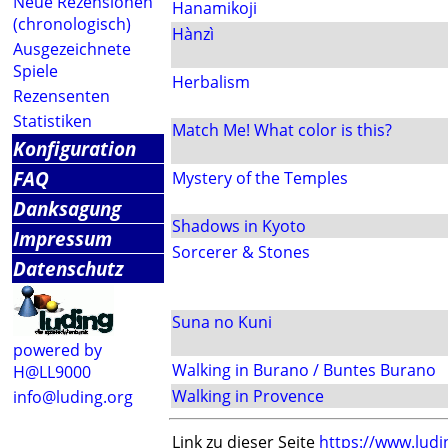
Neue Rezensionen
Hanamikoji
(chronologisch)
Hànzì
Ausgezeichnete
Spiele
Herbalism
Rezensenten
Statistiken
Match Me! What color is this?
Konfiguration
FAQ
Mystery of the Temples
Danksagung
Shadows in Kyoto
Impressum
Sorcerer & Stones
Datenschutz
Suna no Kuni
powered by
Walking in Burano / Buntes Burano
H@LL9000
Walking in Provence
info@luding.org
Link zu dieser Seite
https://www.ludi