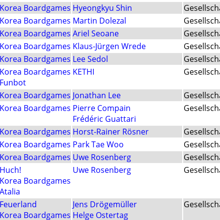
Korea Boardgames
Hyeongkyu Shin
Gesellsch
Korea Boardgames
Martin Dolezal
Gesellsch
Korea Boardgames
Ariel Seoane
Gesellsch
Korea Boardgames
Klaus-Jürgen Wrede
Gesellsch
Korea Boardgames
Lee Sedol
Gesellsch
Korea Boardgames
KETHI
Gesellsch
Funbot
Korea Boardgames
Jonathan Lee
Gesellsch
Korea Boardgames
Pierre Compain
Gesellsch
Frédéric Guattari
Korea Boardgames
Horst-Rainer Rösner
Gesellsch
Korea Boardgames
Park Tae Woo
Gesellsch
Korea Boardgames
Uwe Rosenberg
Gesellsch
Huch!
Uwe Rosenberg
Gesellsch
Korea Boardgames
Atalia
Feuerland
Jens Drögemüller
Gesellsch
Korea Boardgames
Helge Ostertag