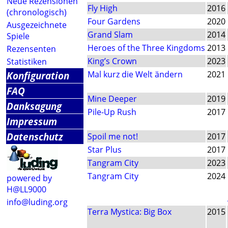
Neue Rezensionen
Fly High
2016
(chronologisch)
Four Gardens
2020
Ausgezeichnete
Grand Slam
2014
Spiele
Heroes of the Three Kingdoms
2013
Rezensenten
King’s Crown
2023
Statistiken
Konfiguration
Mal kurz die Welt ändern
2021
FAQ
Mine Deeper
2019
Danksagung
Pile-Up Rush
2017
Impressum
Datenschutz
Spoil me not!
2017
Star Plus
2017
Tangram City
2023
Tangram City
2024
powered by
H@LL9000
info@luding.org
Terra Mystica: Big Box
2015