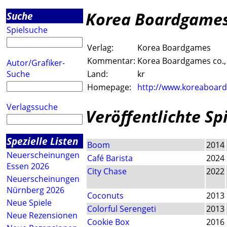
Korea Boardgame
Suche
Spielsuche
Verlag:
Korea Boardgames
Kommentar:
Korea Boardgames co., 
Autor/Grafiker-
Suche
Land:
kr
Homepage:
http://www.koreaboar
Verlagssuche
Veröffentlichte Sp
Spezielle Listen
Boom
2014
Neuerscheinungen
Café Barista
2024
Essen 2026
City Chase
2022
Neuerscheinungen
Nürnberg 2026
Coconuts
2013
Neue Spiele
Colorful Serengeti
2013
Neue Rezensionen
Cookie Box
2016