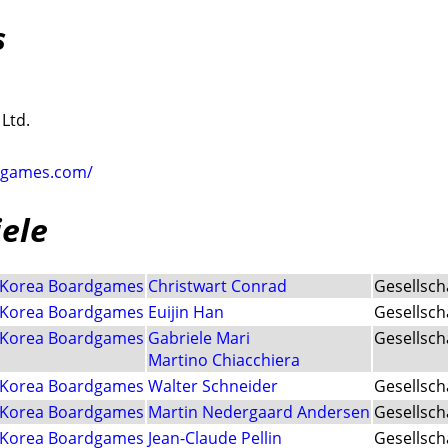
s
Ltd.
dgames.com/
iele
Korea Boardgames
Christwart Conrad
Gesellsch
Korea Boardgames
Euijin Han
Gesellsch
Korea Boardgames
Gabriele Mari
Gesellsch
Martino Chiacchiera
Korea Boardgames
Walter Schneider
Gesellsch
Korea Boardgames
Martin Nedergaard Andersen
Gesellsch
Korea Boardgames
Jean-Claude Pellin
Gesellsch