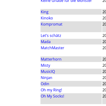
Keine Gnade für die Monster
2
King
2
Kinoko
2
Kompromat
2
Let’s schätz
2
Mada
2
MatchMaster
2
Matterhorn
2
Misty
2
MusicIQ
2
Ninjan
2
Odin
2
Oh my Ring!
2
Oh My Socks!
2