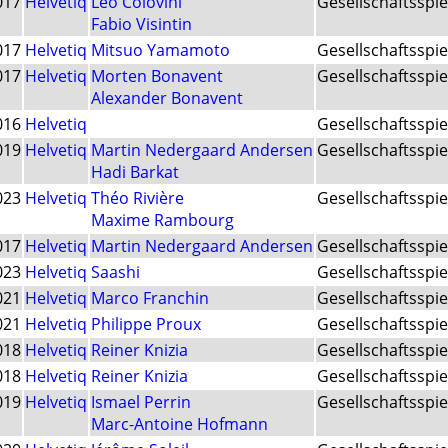
017
Helvetiq
Leo Colovini
Gesellschaftsspie
Fabio Visintin
017
Helvetiq
Mitsuo Yamamoto
Gesellschaftsspie
017
Helvetiq
Morten Bonavent
Gesellschaftsspie
Alexander Bonavent
016
Helvetiq
Gesellschaftsspie
019
Helvetiq
Martin Nedergaard Andersen
Gesellschaftsspie
Hadi Barkat
023
Helvetiq
Théo Rivière
Gesellschaftsspie
Maxime Rambourg
017
Helvetiq
Martin Nedergaard Andersen
Gesellschaftsspie
023
Helvetiq
Saashi
Gesellschaftsspie
021
Helvetiq
Marco Franchin
Gesellschaftsspie
021
Helvetiq
Philippe Proux
Gesellschaftsspie
018
Helvetiq
Reiner Knizia
Gesellschaftsspie
018
Helvetiq
Reiner Knizia
Gesellschaftsspie
019
Helvetiq
Ismael Perrin
Gesellschaftsspie
Marc-Antoine Hofmann