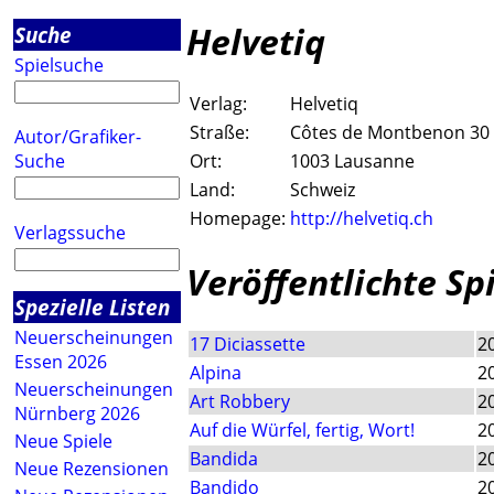
Helvetiq
Suche
Spielsuche
Verlag:
Helvetiq
Straße:
Côtes de Montbenon 30
Autor/Grafiker-
Suche
Ort:
1003 Lausanne
Land:
Schweiz
Homepage:
http://helvetiq.ch
Verlagssuche
Veröffentlichte Sp
Spezielle Listen
Neuerscheinungen
17 Diciassette
2
Essen 2026
Alpina
2
Neuerscheinungen
Art Robbery
2
Nürnberg 2026
Auf die Würfel, fertig, Wort!
2
Neue Spiele
Bandida
2
Neue Rezensionen
Bandido
2