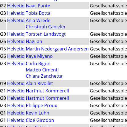
022
Helvetiq
Isaac Pante
Gesellschaftsspie
023
Helvetiq
Tobia Botta
Gesellschaftsspie
025
Helvetiq
Anja Wrede
Gesellschaftsspie
Christoph Cantzler
020
Helvetiq
Torsten Landsvogt
Gesellschaftsspie
026
Helvetiq
Nagi-an
Gesellschaftsspie
015
Helvetiq
Martin Nedergaard Andersen
Gesellschaftsspie
026
Helvetiq
Kaya Miyano
Gesellschaftsspie
023
Helvetiq
Carlo Rigon
Gesellschaftsspie
Matteo Cimenti
Chiara Zanchetta
019
Helvetiq
Alain Rivollet
Gesellschaftsspie
021
Helvetiq
Hartmut Kommerell
Gesellschaftsspie
020
Helvetiq
Hartmut Kommerell
Gesellschaftsspie
023
Helvetiq
Philippe Proux
Gesellschaftsspie
021
Helvetiq
Kevin Luhn
Gesellschaftsspie
021
Helvetiq
Cloé Girodon
Gesellschaftsspie