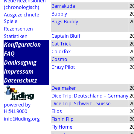
Neue Rezensionen
Barrakuda
2
(chronologisch)
Bubbly
2
Ausgezeichnete
Spiele
Bugs Buddy
2
Rezensenten
Captain Bluff
2
Statistiken
Konfiguration
Cat Trick
2
Colorfox
2
FAQ
Cosmo
2
Danksagung
Crazy Pilot
2
Impressum
Datenschutz
Dealmaker
2
Dice Trip: Deutschland – Germany
2
Dice Trip: Schweiz – Suisse
2
powered by
H@LL9000
Elios
2
info@luding.org
Fish'n Flip
2
Fly Home!
2