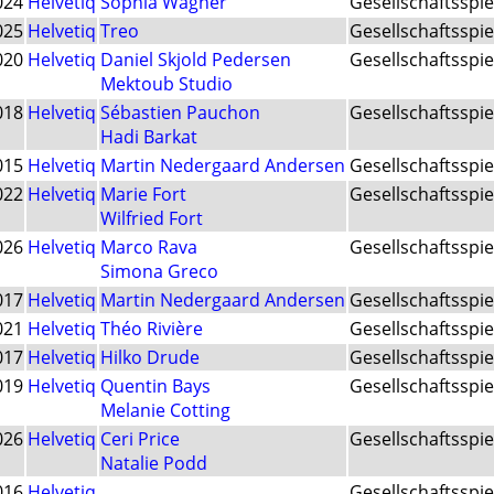
024
Helvetiq
Sophia Wagner
Gesellschaftsspie
025
Helvetiq
Treo
Gesellschaftsspie
020
Helvetiq
Daniel Skjold Pedersen
Gesellschaftsspie
Mektoub Studio
018
Helvetiq
Sébastien Pauchon
Gesellschaftsspie
Hadi Barkat
015
Helvetiq
Martin Nedergaard Andersen
Gesellschaftsspie
022
Helvetiq
Marie Fort
Gesellschaftsspie
Wilfried Fort
026
Helvetiq
Marco Rava
Gesellschaftsspie
Simona Greco
017
Helvetiq
Martin Nedergaard Andersen
Gesellschaftsspie
021
Helvetiq
Théo Rivière
Gesellschaftsspie
017
Helvetiq
Hilko Drude
Gesellschaftsspie
019
Helvetiq
Quentin Bays
Gesellschaftsspie
Melanie Cotting
026
Helvetiq
Ceri Price
Gesellschaftsspie
Natalie Podd
016
Helvetiq
Gesellschaftsspie