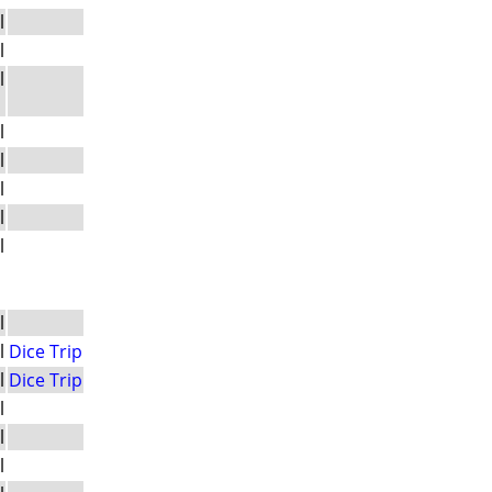
l
l
l
l
l
l
l
l
l
l
Dice Trip
l
Dice Trip
l
l
l