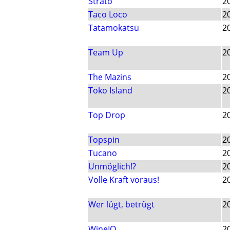
Strato
2
Taco Loco
2
Tatamokatsu
2
Team Up
2
The Mazins
2
Toko Island
2
Top Drop
2
Topspin
2
Tucano
2
Unmöglich!?
2
Volle Kraft voraus!
2
Wer lügt, betrügt
2
WineIQ
2