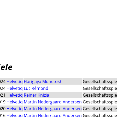
iele
024
Helvetiq
Harigaya Munetoshi
Gesellschaftsspie
024
Helvetiq
Luc Rémond
Gesellschaftsspie
021
Helvetiq
Reiner Knizia
Gesellschaftsspie
019
Helvetiq
Martin Nedergaard Andersen
Gesellschaftsspie
020
Helvetiq
Martin Nedergaard Andersen
Gesellschaftsspie
016
Helvetiq
Martin Nedergaard Andersen
Gesellschaftsspie