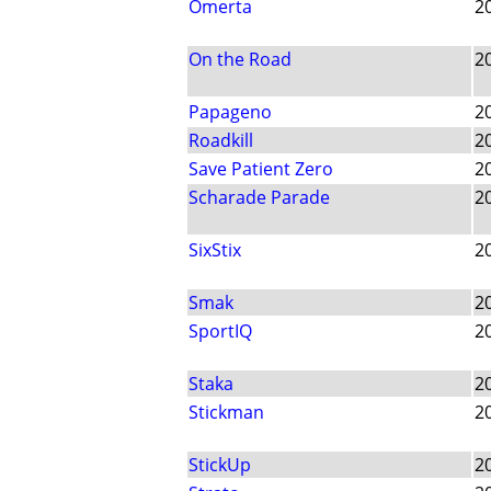
Omerta
2
On the Road
2
Papageno
2
Roadkill
2
Save Patient Zero
2
Scharade Parade
2
SixStix
2
Smak
2
SportIQ
2
Staka
2
Stickman
2
StickUp
2