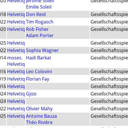
020
Helvetiq
Jérôme Soleil
Gesellschaftsspie
Emilie Soleil
018
Helvetiq
Don Reid
Gesellschaftsspie
022
Helvetiq
Tim Rogasch
Gesellschaftsspie
020
Helvetiq
Rob Fisher
Gesellschaftsspie
Adam Porter
025
Helvetiq
Gesellschaftsspie
022
Helvetiq
Sophia Wagner
Gesellschaftsspie
014
moses.
Hadi Barkat
Gesellschaftsspie
Helvetiq
016
Helvetiq
Leo Colovini
Gesellschaftsspie
019
Helvetiq
Florian Fay
Gesellschaftsspie
016
Helvetiq
Gesellschaftsspie
024
Helvetiq
Gjizo
Gesellschaftsspie
024
Helvetiq
Gesellschaftsspie
022
Helvetiq
Olivier Mahy
Gesellschaftsspie
025
Helvetiq
Antoine Bauza
Gesellschaftsspie
Théo Rivière