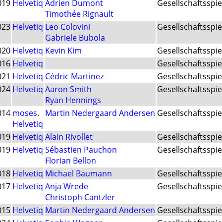
019
Helvetiq
Adrien Dumont
Gesellschaftsspie
Timothée Rignault
023
Helvetiq
Leo Colovini
Gesellschaftsspie
Gabriele Bubola
020
Helvetiq
Kevin Kim
Gesellschaftsspie
016
Helvetiq
Gesellschaftsspie
021
Helvetiq
Cédric Martinez
Gesellschaftsspie
024
Helvetiq
Aaron Smith
Gesellschaftsspie
Ryan Hennings
014
moses.
Martin Nedergaard Andersen
Gesellschaftsspie
Helvetiq
019
Helvetiq
Alain Rivollet
Gesellschaftsspie
019
Helvetiq
Sébastien Pauchon
Gesellschaftsspie
Florian Bellon
018
Helvetiq
Michael Baumann
Gesellschaftsspie
017
Helvetiq
Anja Wrede
Gesellschaftsspie
Christoph Cantzler
015
Helvetiq
Martin Nedergaard Andersen
Gesellschaftsspie