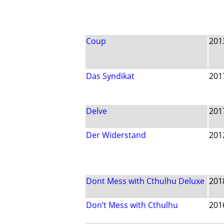
Coup
201
Das Syndikat
201
Delve
201
Der Widerstand
201
Dont Mess with Cthulhu Deluxe
201
Don’t Mess with Cthulhu
201