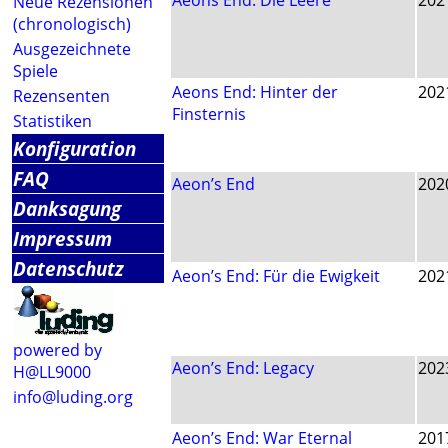
Aeons End: Die Leere
202
Neue Rezensionen
(chronologisch)
Ausgezeichnete
Spiele
Aeons End: Hinter der
202
Rezensenten
Finsternis
Statistiken
Konfiguration
FAQ
Aeon’s End
202
Danksagung
Impressum
Datenschutz
Aeon’s End: Für die Ewigkeit
202
powered by
Aeon’s End: Legacy
202
H@LL9000
info@luding.org
Aeon’s End: War Eternal
201