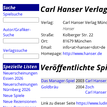
Carl Hanser Verl
Suche
Spielsuche
Verlag:
Carl Hanser Verlag Mün
Hanser
Autor/Grafiker-
Suche
Straße:
Kolberger Str. 22
Ort:
81679 München
Email:
info<a
t>hanser<do
t>de
Verlagssuche
Homepage:
http://www.hanser.de
Veröffentlichte Sp
Spezielle Listen
Neuerscheinungen
Essen 2026
Das Manager-Spiel
2003
Carl Hanse
Neuerscheinungen
Goldbräu
2004
Zoch
Nürnberg 2026
Carl Hanse
Neue Spiele
Neue Rezensionen
Link zu dieser Seite
https://www.ludi