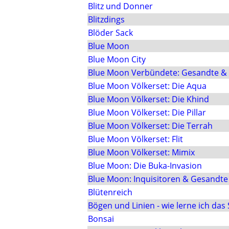
Blitz und Donner
Blitzdings
Blöder Sack
Blue Moon
Blue Moon City
Blue Moon Verbündete: Gesandte & 
Blue Moon Völkerset: Die Aqua
Blue Moon Völkerset: Die Khind
Blue Moon Völkerset: Die Pillar
Blue Moon Völkerset: Die Terrah
Blue Moon Völkerset: Flit
Blue Moon Völkerset: Mimix
Blue Moon: Die Buka-Invasion
Blue Moon: Inquisitoren & Gesandte
Blütenreich
Bögen und Linien - wie lerne ich das
Bonsai