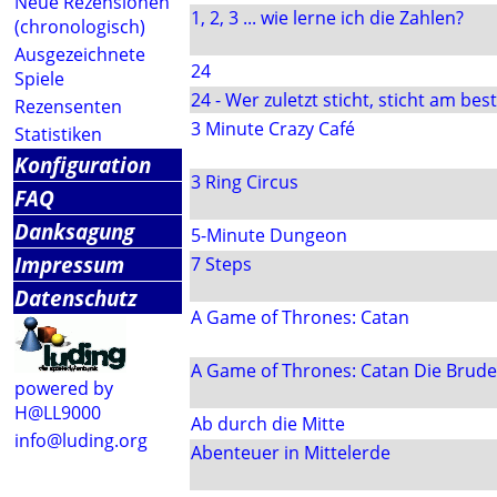
Neue Rezensionen
1, 2, 3 ... wie lerne ich die Zahlen?
(chronologisch)
Ausgezeichnete
24
Spiele
24 - Wer zuletzt sticht, sticht am bes
Rezensenten
3 Minute Crazy Café
Statistiken
Konfiguration
3 Ring Circus
FAQ
Danksagung
5-Minute Dungeon
Impressum
7 Steps
Datenschutz
A Game of Thrones: Catan
A Game of Thrones: Catan Die Brud
powered by
H@LL9000
Ab durch die Mitte
info@luding.org
Abenteuer in Mittelerde