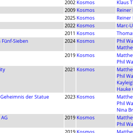
2002
Kosmos
Klaus 
2009
Kosmos
Reiner 
2025
Kosmos
Reiner 
2022
Kosmos
Marc-U
2011
Kosmos
Thomas
 Fünf-Sieben
2024
Kosmos
Phil Wa
Matthe
2019
Kosmos
Matthe
Phil W
ity
2021
Kosmos
Matthe
Phil W
Kaylei
Hauke 
 Geheimnis der Statue
2023
Kosmos
Matthe
Phil W
Nina B
 AG
2019
Kosmos
Matthe
Phil W
2019
Kosmos
Matthe