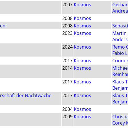
2007
Kosmos
Gerhar
Andrea
2008
Kosmos
ten!
2008
Kosmos
Sebast
2023
Kosmos
Martin
Anders
2024
Kosmos
Remo C
Fabio 
2017
Kosmos
Connor
2014
Kosmos
Michael
Reinha
2017
Kosmos
Klaus 
Benjam
erschaft der Nachtwache
2017
Kosmos
Klaus 
Benjam
2004
Kosmos
2009
Kosmos
Christi
Corey 