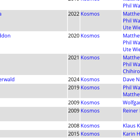
Phil W
a
2022
Kosmos
Matthe
Phil W
Ute Wi
ddon
2020
Kosmos
Matthe
Phil W
Ute Wi
2021
Kosmos
Matthe
Phil W
Chihiro
erwald
2024
Kosmos
Dave N
2019
Kosmos
Phil W
Matthe
2009
Kosmos
Wolfga
2009
Kosmos
Reiner 
2008
Kosmos
Klaus 
2015
Kosmos
Karin H