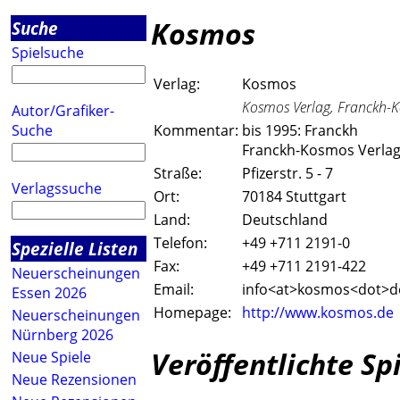
Kosmos
Suche
Spielsuche
Verlag:
Kosmos
Kosmos Verlag, Franckh-K
Autor/Grafiker-
Suche
Kommentar:
bis 1995: Franckh
Franckh-Kosmos Verla
Straße:
Pfizerstr. 5 - 7
Verlagssuche
Ort:
70184 Stuttgart
Land:
Deutschland
Telefon:
+49 +711 2191-0
Spezielle Listen
Fax:
+49 +711 2191-422
Neuerscheinungen
Email:
info<a
t>kosmos<do
t>d
Essen 2026
Homepage:
http://www.kosmos.de
Neuerscheinungen
Nürnberg 2026
Veröffentlichte Sp
Neue Spiele
Neue Rezensionen