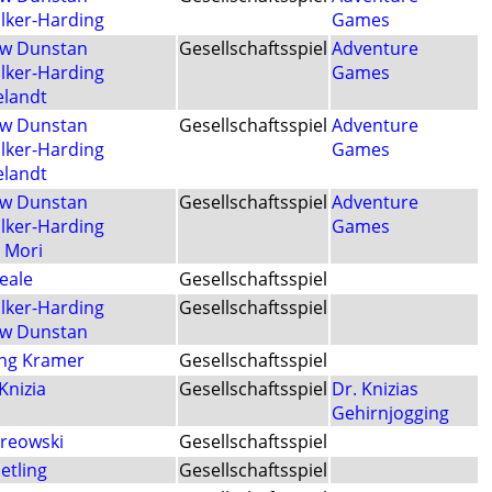
alker-Harding
Games
w Dunstan
Gesellschaftsspiel
Adventure
alker-Harding
Games
elandt
w Dunstan
Gesellschaftsspiel
Adventure
alker-Harding
Games
elandt
w Dunstan
Gesellschaftsspiel
Adventure
alker-Harding
Games
 Mori
eale
Gesellschaftsspiel
alker-Harding
Gesellschaftsspiel
w Dunstan
ng Kramer
Gesellschaftsspiel
Knizia
Gesellschaftsspiel
Dr. Knizias
Gehirnjogging
Kreowski
Gesellschaftsspiel
etling
Gesellschaftsspiel