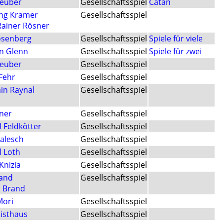
Teuber
Gesellschaftsspiel
Catan
ng Kramer
Gesellschaftsspiel
Rainer Rösner
senberg
Gesellschaftsspiel
Spiele für viele
n Glenn
Gesellschaftsspiel
Spiele für zwei
Teuber
Gesellschaftsspiel
Fehr
Gesellschaftsspiel
in Raynal
Gesellschaftsspiel
sner
Gesellschaftsspiel
 Feldkötter
Gesellschaftsspiel
Palesch
Gesellschaftsspiel
l Loth
Gesellschaftsspiel
Knizia
Gesellschaftsspiel
rand
Gesellschaftsspiel
 Brand
Mori
Gesellschaftsspiel
Risthaus
Gesellschaftsspiel