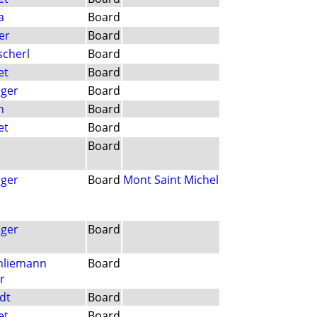
a
Board
er
Board
scherl
Board
et
Board
nger
Board
h
Board
et
Board
Board
nger
Board
Mont Saint Michel
nger
Board
chliemann
Board
r
dt
Board
et
Board