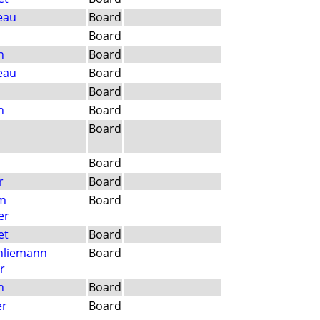
eau
Board
Board
h
Board
eau
Board
Board
n
Board
Board
Board
r
Board
m
Board
er
et
Board
chliemann
Board
r
h
Board
er
Board