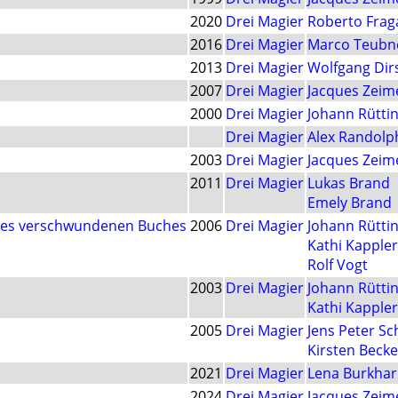
2020
Drei Magier
Roberto Frag
2016
Drei Magier
Marco Teubn
2013
Drei Magier
Wolfgang Dir
2007
Drei Magier
Jacques Zeim
2000
Drei Magier
Johann Rütti
Drei Magier
Alex Randolp
2003
Drei Magier
Jacques Zeim
2011
Drei Magier
Lukas Brand
Emely Brand
 des verschwundenen Buches
2006
Drei Magier
Johann Rütti
Kathi Kappler
Rolf Vogt
2003
Drei Magier
Johann Rütti
Kathi Kappler
2005
Drei Magier
Jens Peter S
Kirsten Becke
2021
Drei Magier
Lena Burkhar
2024
Drei Magier
Jacques Zeim