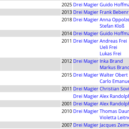
2025
Drei Magier
Guido Hoffm
2013
Drei Magier
Frank Bebenr
2018
Drei Magier
Anna Oppolz
Stefan Kloß
2014
Drei Magier
Guido Hoffm
2011
Drei Magier
Andreas Frei
Ueli Frei
Lukas Frei
2012
Drei Magier
Inka Brand
Markus Bran
2015
Drei Magier
Walter Obert
Carlo Emanue
2011
Drei Magier
Christian Sov
Drei Magier
Alex Randolp
2001
Drei Magier
Alex Randolp
2010
Drei Magier
Thomas Dau
Violetta Leitn
2007
Drei Magier
Jacques Zeim