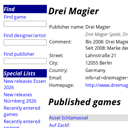
Drei Magier
Find
Find game
Publisher name:
Drei Magier
Drei Magier Spiele, D
Find designer/artist
Comment:
Bis 2008: Drei Mag
Seit 2008: Marke d
Find publisher
Street:
Lahnstraße 21
City:
12055 Berlin
Country:
Germany
Special Lists
Email:
info<a
t>dreimagier
New releases Essen
Homepage:
http://www.dreimag
2026
New releases
Published games
Nürnberg 2026
Recently entered
games
Assel Schlamassel
Recently entered
Auf Zack!!
reviews