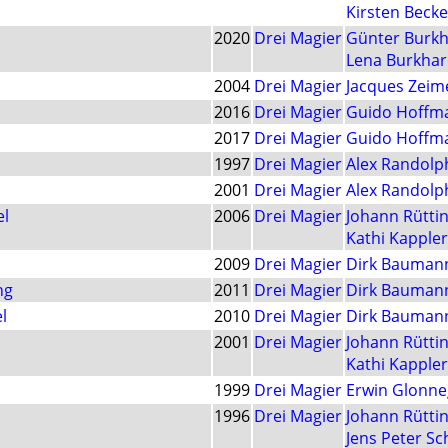
Kirsten Becke
2020
Drei Magier
Günter Burkh
Lena Burkhar
2004
Drei Magier
Jacques Zeim
2016
Drei Magier
Guido Hoffm
2017
Drei Magier
Guido Hoffm
1997
Drei Magier
Alex Randolp
2001
Drei Magier
Alex Randolp
el
2006
Drei Magier
Johann Rütti
Kathi Kappler
2009
Drei Magier
Dirk Bauman
ng
2011
Drei Magier
Dirk Bauman
l
2010
Drei Magier
Dirk Bauman
2001
Drei Magier
Johann Rütti
Kathi Kappler
1999
Drei Magier
Erwin Glonne
1996
Drei Magier
Johann Rütti
Jens Peter S