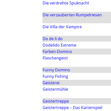
Die verdrehte Spuknacht
Die verzauberten Rumpelriesen
Die Villa der Vampire
Do de li do
Dodelido Extreme
Farben-Domino
Flaschengeist
Funny Domino
Funny Fishing
Geisterei
Geistermühle
Geistertreppe
Geistertreppe – Das Kartenspiel