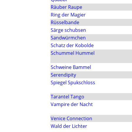
Räuber Raupe
Ring der Magier
Rüsselbande
Särge schubsen
Sandwürmchen
Schatz der Kobolde
Schummel Hummel
Schweine Bammel
Serendipity
Spiegel Spukschloss
Tarantel Tango
Vampire der Nacht
Venice Connection
Wald der Lichter