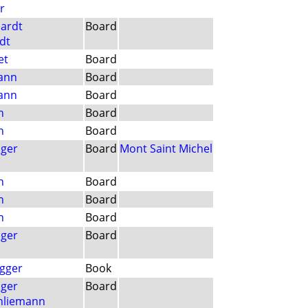
r
ardt
Board
dt
et
Board
ann
Board
ann
Board
h
Board
h
Board
nger
Board
Mont Saint Michel
n
Board
n
Board
n
Board
nger
Board
gger
Book
nger
Board
chliemann