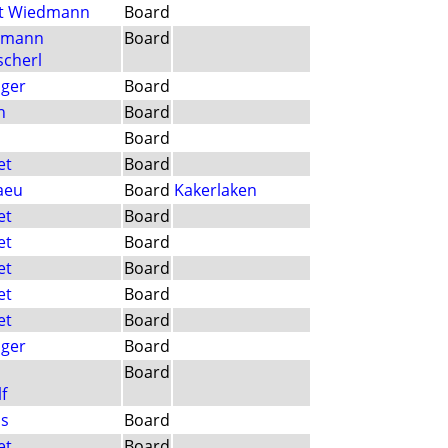
rt Wiedmann
Board
hmann
Board
scherl
nger
Board
h
Board
Board
et
Board
aeu
Board
Kakerlaken
et
Board
et
Board
et
Board
et
Board
et
Board
nger
Board
Board
f
is
Board
et
Board