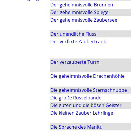
Der geheimnisvolle Brunnen
Der geheimnisvolle Spiegel
Der geheimnisvolle Zaubersee
Der unendliche Fluss
Der verflixte Zaubertrank
Der verzauberte Turm
Die geheimnisvolle Drachenhöhle
Die geheimnisvolle Sternschnuppe
Die große Rüsselbande
Die guten und die bösen Geister
Die kleinen Zauber Lehrlinge
Die Sprache des Manitu