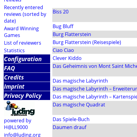
Recently entered
Biss 20
reviews (sorted by
date)
Bug Bluff
Award Winning
Burg Flatterstein
Games
Burg Flatterstein (Reisespiele)
List of reviewers
Ciao Ciao
Statistics
Configuration
Clever Kiddo
Das Geheimnis von Mont Saint Mich
FAQ
Credits
Das magische Labyrinth
Imprint
Das magische Labyrinth – Erweiteru
Privacy Policy
Das magische Labyrinth – Kartenspie
Das magische Quadrat
Das Spiele-Buch
powered by
H@LL9000
Daumen drauf
info@luding.org