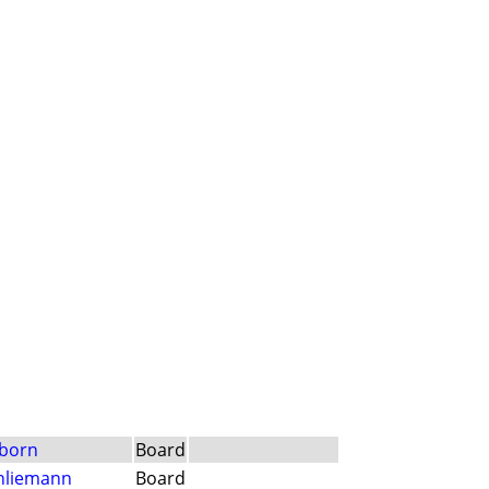
nborn
Board
chliemann
Board