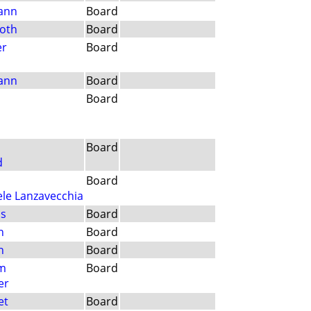
ann
Board
oth
Board
er
Board
ann
Board
Board
Board
d
Board
le Lanzavecchia
is
Board
h
Board
h
Board
m
Board
er
et
Board