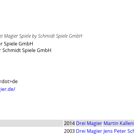
rei Magier Spiele by Schmidt Spiele GmbH
ier Spiele GmbH
er Schmidt Spiele GmbH
<do
t>de
ier.de/
2014
Drei Magier
Martin Kalle
2003
Drei Magier
Jens Peter S