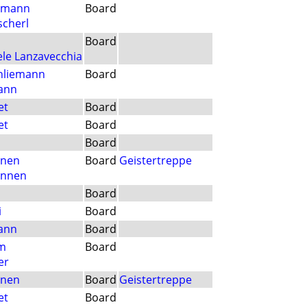
hmann
Board
scherl
Board
le Lanzavecchia
chliemann
Board
ann
et
Board
et
Board
Board
anen
Board
Geistertreppe
annen
Board
i
Board
ann
Board
m
Board
er
anen
Board
Geistertreppe
et
Board