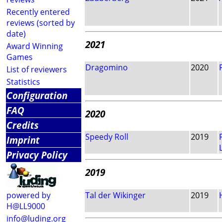
Recently entered
reviews (sorted by
date)
2021
Award Winning
Games
Dragomino
2020
List of reviewers
Statistics
Configuration
FAQ
2020
Credits
Speedy Roll
2019
Imprint
Privacy Policy
2019
powered by
Tal der Wikinger
2019
H@LL9000
info@luding.org