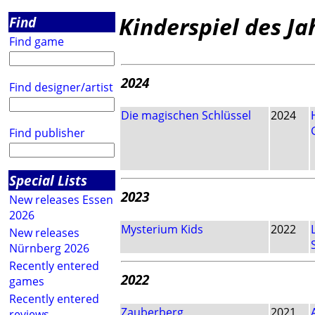
Kinderspiel des Ja
Find
Find game
2024
Find designer/artist
Die magischen Schlüssel
2024
Find publisher
Special Lists
2023
New releases Essen
2026
Mysterium Kids
2022
New releases
Nürnberg 2026
Recently entered
2022
games
Recently entered
Zauberberg
2021
reviews