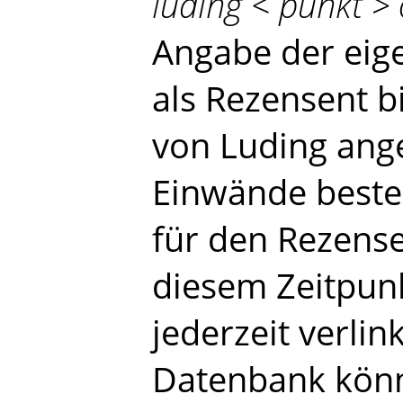
luding < punkt > 
Angabe der ei
als Rezensent b
von Luding ange
Einwände beste
für den Rezense
diesem Zeitpun
jederzeit verlin
Datenbank könn