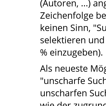
(Autoren, ...) a
Zeichenfolge be
keinen Sinn, "S
selektieren und
% einzugeben).
Als neueste Mög
"unscharfe Such
unscharfen Suc
wie der zugrun