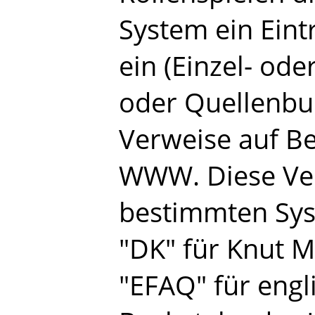
System ein Eint
ein (Einzel- od
oder Quellenbuc
Verweise auf B
WWW. Diese Ver
bestimmten Syst
"DK" für Knut M
"EFAQ" für engl