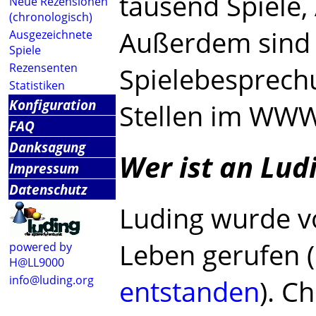
tausend Spiele,
Neue Rezensionen
(chronologisch)
Außerdem sind 
Ausgezeichnete
Spiele
Rezensenten
Spielebesprech
Statistiken
Konfiguration
Stellen im WWW 
FAQ
Danksagung
Wer ist an Ludi
Impressum
Datenschutz
Luding wurde vo
Leben gerufen 
powered by
H@LL9000
info@luding.org
entstanden
). C