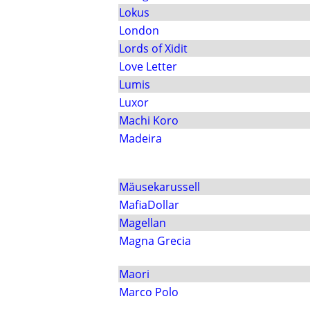
Lokus
London
Lords of Xidit
Love Letter
Lumis
Luxor
Machi Koro
Madeira
Mäusekarussell
MafiaDollar
Magellan
Magna Grecia
Maori
Marco Polo