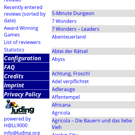
Recently entered
5-Minute Dungeon
reviews (sorted by
date)
7 Wonders
Award Winning
7 Wonders – Leaders
Games
Abenteuerland
List of reviewers
Statistics
Abtei der Rätsel
Configuration
Abyss
FAQ
Achtung, Frosch!
Credits
Adel verpflichtet
Imprint
Adlerauge
Privacy Policy
Affentempel
Africana
Agricola
powered by
Agricola – Die Bauern und das liebe
H@LL9000
Vieh
info@luding.org