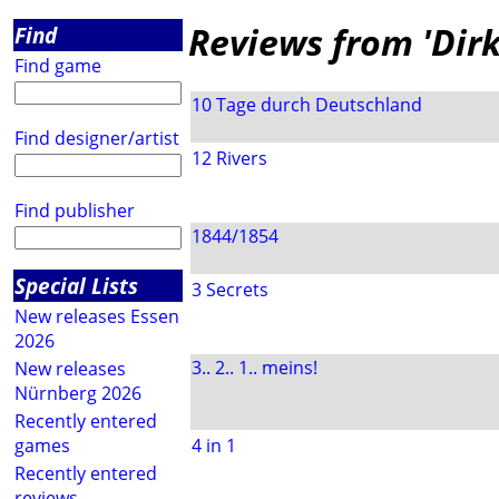
Reviews from 'Dirk
Find
Find game
10 Tage durch Deutschland
Find designer/artist
12 Rivers
Find publisher
1844/1854
Special Lists
3 Secrets
New releases Essen
2026
3.. 2.. 1.. meins!
New releases
Nürnberg 2026
Recently entered
games
4 in 1
Recently entered
reviews