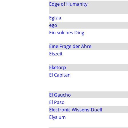
Edge of Humanity
Egizia
ego
Ein solches Ding
Eine Frage der Ähre
Eiszeit
Eketorp
El Capitan
El Gaucho
El Paso
Electronic Wissens-Duell
Elysium