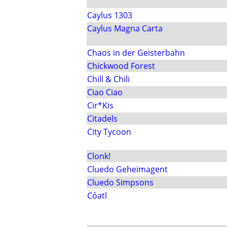
Caylus 1303
Caylus Magna Carta
Chaos in der Geisterbahn
Chickwood Forest
Chill & Chili
Ciao Ciao
Cir*Kis
Citadels
City Tycoon
Clonk!
Cluedo Geheimagent
Cluedo Simpsons
Cóatl