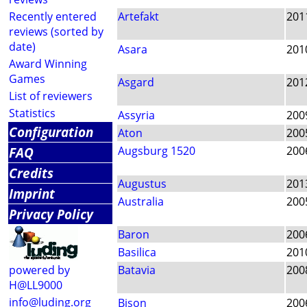
Recently entered
Artefakt
201
reviews (sorted by
date)
Asara
201
Award Winning
Games
Asgard
201
List of reviewers
Statistics
Assyria
200
Configuration
Aton
200
FAQ
Augsburg 1520
200
Credits
Augustus
201
Imprint
Australia
200
Privacy Policy
Baron
200
Basilica
201
powered by
Batavia
200
H@LL9000
info@luding.org
Bison
200