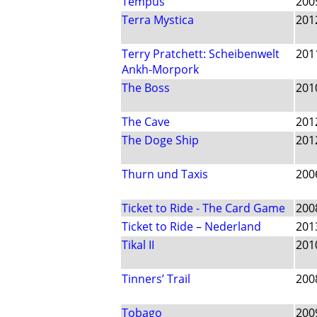
Tempus
200
Terra Mystica
201
Terry Pratchett: Scheibenwelt
201
Ankh-Morpork
The Boss
201
The Cave
201
The Doge Ship
201
Thurn und Taxis
200
Ticket to Ride - The Card Game
200
Ticket to Ride – Nederland
201
Tikal II
201
Tinners’ Trail
200
Tobago
200