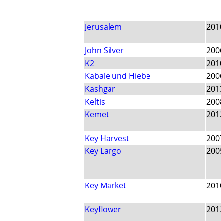
Jerusalem
201
John Silver
200
K2
201
Kabale und Hiebe
200
Kashgar
201
Keltis
200
Kemet
201
Key Harvest
200
Key Largo
200
Key Market
201
Keyflower
201