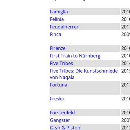
Famiglia
201
Felinia
201
Feudalherren
201
Finca
200
Firenze
201
First Train to Nürnberg
201
Five Tribes
201
Five Tribes: Die Kunstschmiede
201
von Naqala
Fortuna
201
Fresko
201
Fürstenfeld
201
Gangster
200
Gear & Piston
201