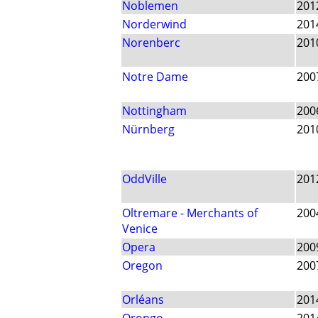
Noblemen
201
Norderwind
201
Norenberc
201
Notre Dame
200
Nottingham
200
Nürnberg
201
OddVille
201
Oltremare - Merchants of
200
Venice
Opera
200
Oregon
200
Orléans
201