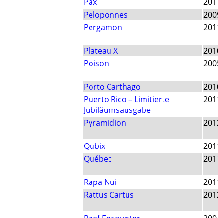
Pax
201
Peloponnes
200
Pergamon
201
Plateau X
201
Poison
200
Porto Carthago
201
Puerto Rico – Limitierte
201
Jubiläumsausgabe
Pyramidion
201
Qubix
201
Québec
201
Rapa Nui
201
Rattus Cartus
201