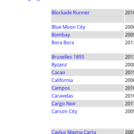
Blockade Runner
201
Blue Moon City
200
Bombay
200
Bora Bora
201
Bruxelles 1893
201
Byzanz
200
Cacao
201
California
200
Campos
201
Caravelas
201
Cargo Noir
201
Carson City
200
Caylus Magna Carta
200