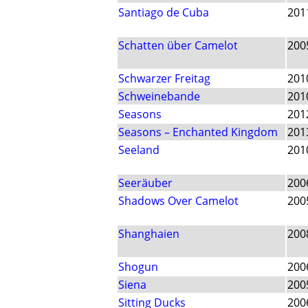
Santiago de Cuba
201
Schatten über Camelot
200
Schwarzer Freitag
201
Schweinebande
201
Seasons
201
Seasons – Enchanted Kingdom
201
Seeland
201
Seeräuber
200
Shadows Over Camelot
200
Shanghaien
200
Shogun
200
Siena
200
Sitting Ducks
200