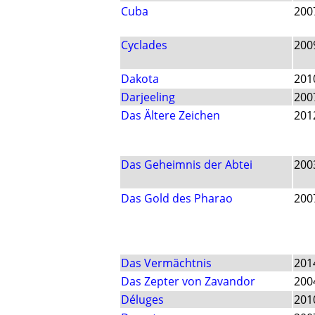
Cuba
200
Cyclades
200
Dakota
201
Darjeeling
200
Das Ältere Zeichen
201
Das Geheimnis der Abtei
200
Das Gold des Pharao
200
Das Vermächtnis
201
Das Zepter von Zavandor
200
Déluges
201