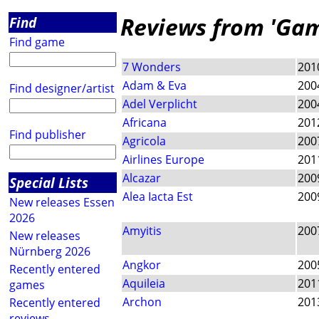
Reviews from 'Ga
Find
Find game
7 Wonders
201
Adam & Eva
200
Find designer/artist
Adel Verplicht
200
Africana
201
Find publisher
Agricola
200
Airlines Europe
201
Alcazar
200
Special Lists
Alea Iacta Est
200
New releases Essen
2026
Amyitis
200
New releases
Nürnberg 2026
Angkor
200
Recently entered
Aquileia
201
games
Archon
201
Recently entered
reviews