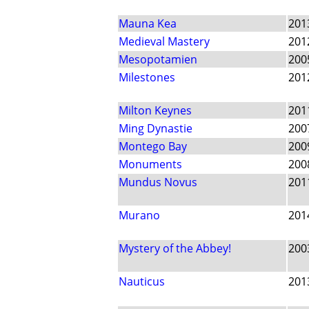
Mauna Kea
201
Medieval Mastery
201
Mesopotamien
200
Milestones
201
Milton Keynes
201
Ming Dynastie
200
Montego Bay
200
Monuments
200
Mundus Novus
201
Murano
201
Mystery of the Abbey!
200
Nauticus
201