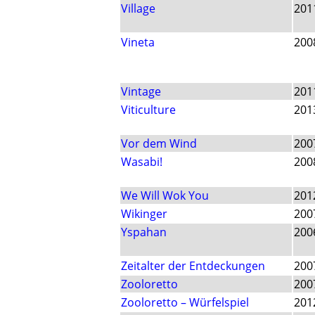
Village
201
Vineta
200
Vintage
201
Viticulture
201
Vor dem Wind
200
Wasabi!
200
We Will Wok You
201
Wikinger
200
Yspahan
200
Zeitalter der Entdeckungen
200
Zooloretto
200
Zooloretto – Würfelspiel
201