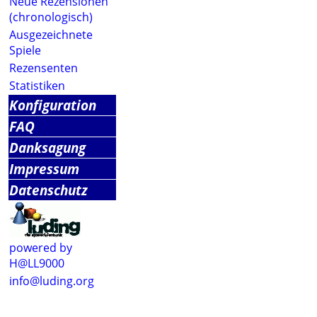
Neue Rezensionen
(chronologisch)
Ausgezeichnete
Spiele
Rezensenten
Statistiken
Konfiguration
FAQ
Danksagung
Impressum
Datenschutz
powered by
H@LL9000
info@luding.org