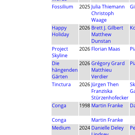
Fossilium
2025
Julia Thiemann
Gi
Christoph
Waage
Happy
2026
Brett J. Gilbert
K
Holiday
Matthew
Dunstan
Project
2026
Florian Maas
Pi
Skyline
Die
2026
Grégory Grard
Pi
hängenden
Matthieu
Gärten
Verdier
Tinctura
2026
Jürgen Then
Sk
Franziska
G
Stürzenhofecker
Conga
1998
Martin Franke
Da
Conga
Martin Franke
Medium
2024
Danielle Deley
Pe
Lindsey