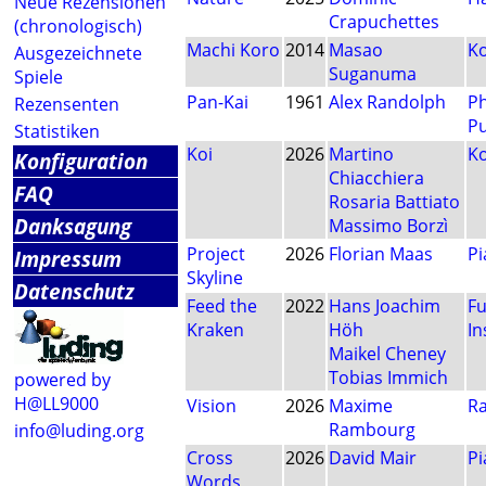
Neue Rezensionen
Crapuchettes
(chronologisch)
Machi Koro
2014
Masao
K
Ausgezeichnete
Suganuma
Spiele
Pan-Kai
1961
Alex Randolph
Ph
Rezensenten
Pu
Statistiken
Koi
2026
Martino
K
Konfiguration
Chiacchiera
FAQ
Rosaria Battiato
Danksagung
Massimo Borzì
Project
2026
Florian Maas
Pi
Impressum
Skyline
Datenschutz
Feed the
2022
Hans Joachim
Fu
Kraken
Höh
In
Maikel Cheney
Tobias Immich
powered by
H@LL9000
Vision
2026
Maxime
R
Rambourg
info@luding.org
Cross
2026
David Mair
Pi
Words