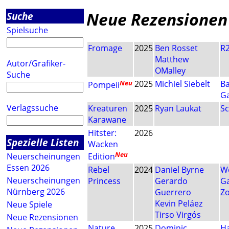
Neue Rezensionen 
Suche
Spielsuche
Fromage
2025
Ben Rosset
R2
Matthew
Autor/Grafiker-
OMalley
Suche
Neu
2025
Michiel Siebelt
Ba
Pompeii
G
Verlagssuche
Kreaturen
2025
Ryan Laukat
Sc
Karawane
Hitster:
2026
Spezielle Listen
Wacken
Neu
Neuerscheinungen
Edition
Essen 2026
Rebel
2024
Daniel Byrne
W
Neuerscheinungen
Princess
Gerardo
G
Nürnberg 2026
Guerrero
Zo
Kevin Peláez
Neue Spiele
Tirso Virgós
Neue Rezensionen
Nature
2025
Dominic
H