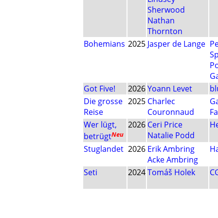
Sherwood
Nathan
Thornton
Bohemians
2025
Jasper de Lange
P
Sp
Po
G
Got Five!
2026
Yoann Levet
bl
Die grosse
2025
Charlec
G
Reise
Couronnaud
Fa
Wer lügt,
2026
Ceri Price
He
Neu
Natalie Podd
betrügt
Stuglandet
2026
Erik Ambring
H
Acke Ambring
Seti
2024
Tomáš Holek
C