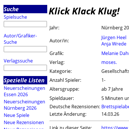
Klick Klack Klug!
Suche
Spielsuche
Jahr:
Nürnberg 2
Autor/Grafiker-
Jürgen Heel
Autor/in:
Suche
Anja Wrede
Grafik:
Melanie Da
Verlagssuche
Verlag:
moses.
Kategorie:
Gesellschaft
Spezielle Listen
Anzahl Spieler:
1-
Neuerscheinungen
Altersgruppe:
ab 7 Jahre
Essen 2026
Spieldauer:
5 Minuten u
Neuerscheinungen
Deutsche Rezensionen:
Brettspiela
Nürnberg 2026
Letzte Änderung:
14.03.26
Neue Spiele
Neue Rezensionen
Link zu dieser Seite:
https://www