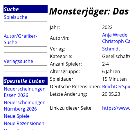
Monsterjäger: Das
Suche
Spielsuche
Jahr:
2022
Anja Wrede
Autor/Grafiker-
Autor/in:
Christoph Ca
Suche
Verlag:
Schmidt
Kategorie:
Gesellschaft
Verlagssuche
Anzahl Spieler:
2-4
Altersgruppe:
6 Jahren
Spieldauer:
15 Minuten
Spezielle Listen
Deutsche Rezensionen:
ReichDerSpi
Neuerscheinungen
Letzte Änderung:
20.05.23
Essen 2026
Neuerscheinungen
Link zu dieser Seite:
https://www
Nürnberg 2026
Neue Spiele
Neue Rezensionen