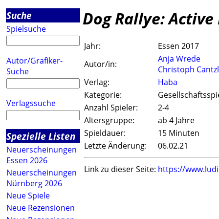
Dog Rallye: Active
Suche
Spielsuche
Jahr:
Essen 2017
Anja Wrede
Autor/Grafiker-
Autor/in:
Christoph Cantz
Suche
Verlag:
Haba
Kategorie:
Gesellschaftsspi
Verlagssuche
Anzahl Spieler:
2-4
Altersgruppe:
ab 4 Jahre
Spieldauer:
15 Minuten
Spezielle Listen
Letzte Änderung:
06.02.21
Neuerscheinungen
Essen 2026
Link zu dieser Seite:
https://www.lud
Neuerscheinungen
Nürnberg 2026
Neue Spiele
Neue Rezensionen