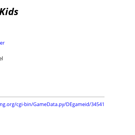
 Kids
ler
el
ing.org/cgi-bin/GameData.py/DEgameid/34541