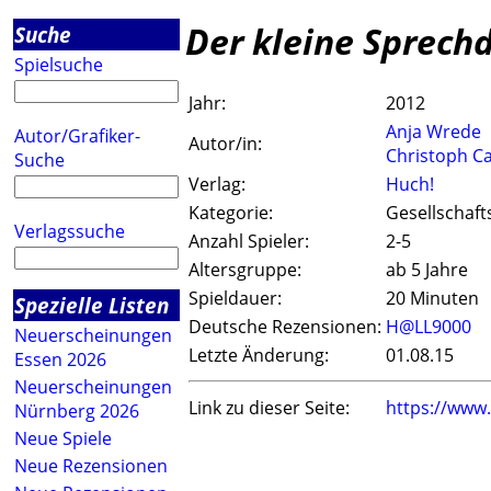
Der kleine Sprech
Suche
Spielsuche
Jahr:
2012
Anja Wrede
Autor/Grafiker-
Autor/in:
Christoph Ca
Suche
Verlag:
Huch!
Kategorie:
Gesellschaft
Verlagssuche
Anzahl Spieler:
2-5
Altersgruppe:
ab 5 Jahre
Spieldauer:
20 Minuten
Spezielle Listen
Deutsche Rezensionen:
H@LL9000
Neuerscheinungen
Letzte Änderung:
01.08.15
Essen 2026
Neuerscheinungen
Link zu dieser Seite:
https://www
Nürnberg 2026
Neue Spiele
Neue Rezensionen