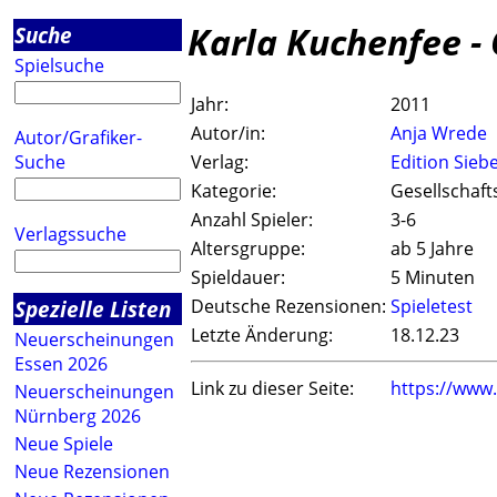
Karla Kuchenfee -
Suche
Spielsuche
Jahr:
2011
Autor/in:
Anja Wrede
Autor/Grafiker-
Suche
Verlag:
Edition Sieb
Kategorie:
Gesellschaft
Anzahl Spieler:
3-6
Verlagssuche
Altersgruppe:
ab 5 Jahre
Spieldauer:
5 Minuten
Spezielle Listen
Deutsche Rezensionen:
Spieletest
Letzte Änderung:
18.12.23
Neuerscheinungen
Essen 2026
Link zu dieser Seite:
https://www
Neuerscheinungen
Nürnberg 2026
Neue Spiele
Neue Rezensionen