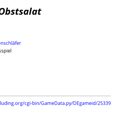
 Obstsalat
enschläfer
sspiel
.luding.org/cgi-bin/GameData.py/DEgameid/25339