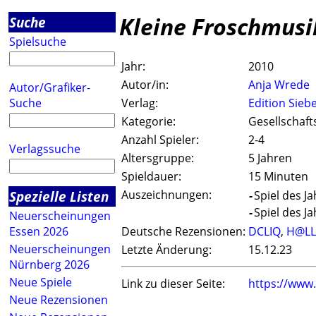
Kleine Froschmusi
Suche
Spielsuche
Jahr:
2010
Autor/in:
Anja Wrede
Autor/Grafiker-
Suche
Verlag:
Edition Sieb
Kategorie:
Gesellschaft
Anzahl Spieler:
2-4
Verlagssuche
Altersgruppe:
5 Jahren
Spieldauer:
15 Minuten
Spezielle Listen
Auszeichnungen:
-
Spiel des Ja
-
Spiel des Ja
Neuerscheinungen
Essen 2026
Deutsche Rezensionen:
DCLIQ
,
H@LL
Neuerscheinungen
Letzte Änderung:
15.12.23
Nürnberg 2026
Neue Spiele
Link zu dieser Seite:
https://www
Neue Rezensionen