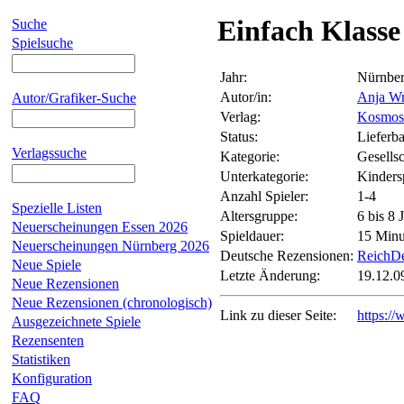
Einfach Klasse
Suche
Spielsuche
Jahr:
Nürnbe
Autor/in:
Anja W
Autor/Grafiker-Suche
Verlag:
Kosmos
Status:
Lieferba
Verlagssuche
Kategorie:
Gesellsc
Unterkategorie:
Kinders
Anzahl Spieler:
1-4
Spezielle Listen
Altersgruppe:
6 bis 8 
Neuerscheinungen Essen 2026
Spieldauer:
15 Minu
Neuerscheinungen Nürnberg 2026
Deutsche Rezensionen:
ReichDe
Neue Spiele
Letzte Änderung:
19.12.0
Neue Rezensionen
Neue Rezensionen (chronologisch)
Link zu dieser Seite:
https:/
Ausgezeichnete Spiele
Rezensenten
Statistiken
Konfiguration
FAQ