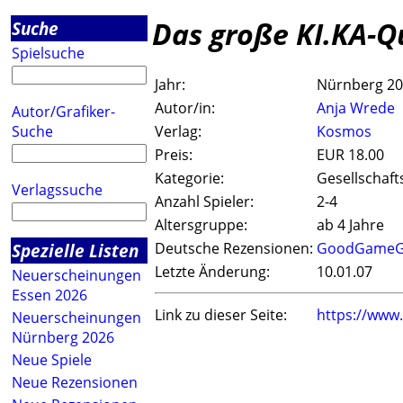
Das große KI.KA-Qu
Suche
Spielsuche
Jahr:
Nürnberg 2
Autor/in:
Anja Wrede
Autor/Grafiker-
Suche
Verlag:
Kosmos
Preis:
EUR 18.00
Kategorie:
Gesellschaft
Verlagssuche
Anzahl Spieler:
2-4
Altersgruppe:
ab 4 Jahre
Spezielle Listen
Deutsche Rezensionen:
GoodGameG
Letzte Änderung:
10.01.07
Neuerscheinungen
Essen 2026
Link zu dieser Seite:
https://www
Neuerscheinungen
Nürnberg 2026
Neue Spiele
Neue Rezensionen