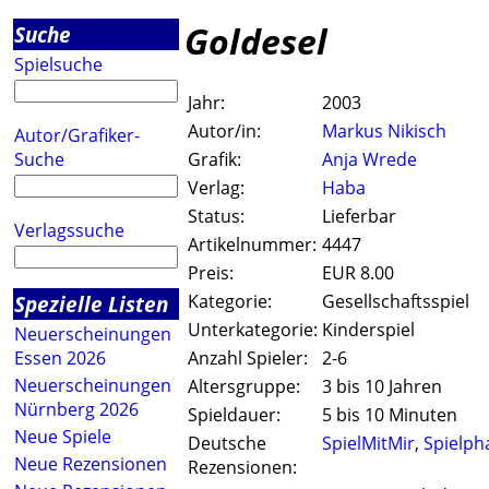
Goldesel
Suche
Spielsuche
Jahr:
2003
Autor/in:
Markus Nikisch
Autor/Grafiker-
Suche
Grafik:
Anja Wrede
Verlag:
Haba
Status:
Lieferbar
Verlagssuche
Artikelnummer:
4447
Preis:
EUR 8.00
Spezielle Listen
Kategorie:
Gesellschaftsspiel
Unterkategorie:
Kinderspiel
Neuerscheinungen
Essen 2026
Anzahl Spieler:
2-6
Neuerscheinungen
Altersgruppe:
3 bis 10 Jahren
Nürnberg 2026
Spieldauer:
5 bis 10 Minuten
Neue Spiele
Deutsche
SpielMitMir
,
Spielph
Neue Rezensionen
Rezensionen: