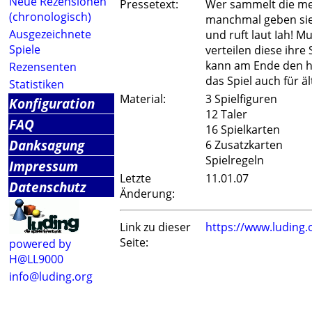
Neue Rezensionen
Pressetext:
Wer sammelt die mei
(chronologisch)
manchmal geben sie a
Ausgezeichnete
und ruft laut Iah! M
Spiele
verteilen diese ihr
kann am Ende den h
Rezensenten
das Spiel auch für ä
Statistiken
Material:
3 Spielfiguren
Konfiguration
12 Taler
FAQ
16 Spielkarten
Danksagung
6 Zusatzkarten
Spielregeln
Impressum
Letzte
11.01.07
Datenschutz
Änderung:
Link zu dieser
https://www.luding
Seite:
powered by
H@LL9000
info@luding.org