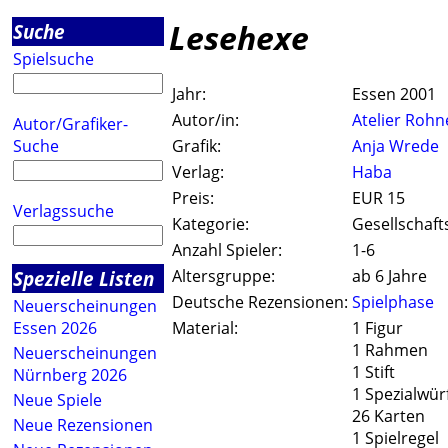
Lesehexe
Suche
Spielsuche
Jahr:
Essen 2001
Autor/in:
Atelier Rohn
Autor/Grafiker-
Suche
Grafik:
Anja Wrede
Verlag:
Haba
Preis:
EUR 15
Verlagssuche
Kategorie:
Gesellschaft
Anzahl Spieler:
1-6
Spezielle Listen
Altersgruppe:
ab 6 Jahre
Deutsche Rezensionen:
Spielphase
Neuerscheinungen
Essen 2026
Material:
1 Figur
1 Rahmen
Neuerscheinungen
1 Stift
Nürnberg 2026
1 Spezialwür
Neue Spiele
26 Karten
Neue Rezensionen
1 Spielregel