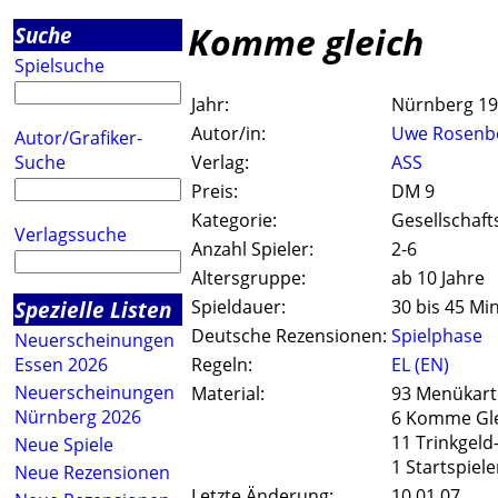
Komme gleich
Suche
Spielsuche
Jahr:
Nürnberg 1
Autor/in:
Uwe Rosenb
Autor/Grafiker-
Suche
Verlag:
ASS
Preis:
DM 9
Kategorie:
Gesellschaft
Verlagssuche
Anzahl Spieler:
2-6
Altersgruppe:
ab 10 Jahre
Spezielle Listen
Spieldauer:
30 bis 45 Mi
Deutsche Rezensionen:
Spielphase
Neuerscheinungen
Essen 2026
Regeln:
EL (EN)
Neuerscheinungen
Material:
93 Menükar
Nürnberg 2026
6 Komme Gle
11 Trinkgeld
Neue Spiele
1 Startspiele
Neue Rezensionen
Letzte Änderung:
10.01.07