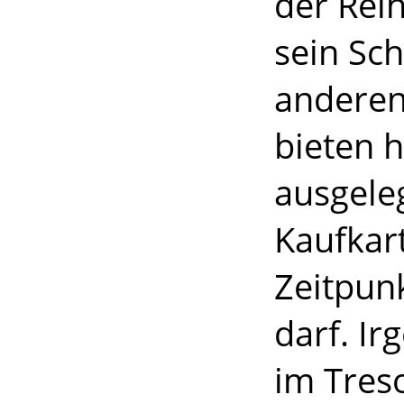
der Reih
sein Sch
anderen
bieten h
ausgeleg
Kaufkar
Zeitpun
darf. I
im Treso