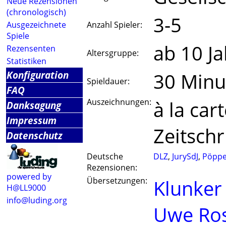
Neue Rezensionen
(chronologisch)
3-5
Ausgezeichnete
Anzahl Spieler:
Spiele
ab 10 J
Rezensenten
Altersgruppe:
Statistiken
Konfiguration
30 Minu
Spieldauer:
FAQ
Auszeichnungen:
à la car
Danksagung
Impressum
Zeitschr
Datenschutz
Deutsche
DLZ
,
JurySdJ
,
Pöppe
Rezensionen:
powered by
Übersetzungen:
Klunker
H@LL9000
info@luding.org
Uwe Ro