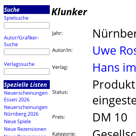
Klunker
Suche
Spielsuche
Nürnbe
Jahr:
Autor/Grafiker-
Suche
Uwe Ro
Autor/in:
Hans im
Verlagssuche
Verlag:
Produkt
Spezielle Listen
Status:
Neuerscheinungen
eingeste
Essen 2026
Neuerscheinungen
DM 10
Nürnberg 2026
Preis:
Neue Spiele
Neue Rezensionen
Gesellsc
Kategorie: