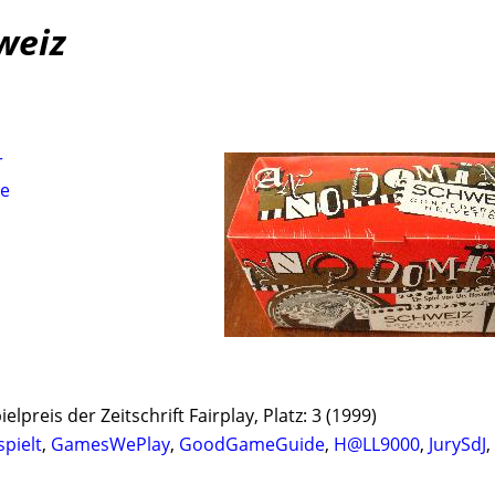
weiz
r
le
ielpreis der Zeitschrift Fairplay, Platz: 3 (1999)
spielt
,
GamesWePlay
,
GoodGameGuide
,
H@LL9000
,
JurySdJ
,