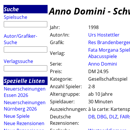
Anno Domini - Sch
Suche
Spielsuche
Jahr:
1998
Autor/in:
Urs Hostettler
Autor/Grafiker-
Suche
Grafik:
Res Brandenberge
Fata Morgana Spie
Verlag:
Abacusspiele
Verlagssuche
Serie:
Anno Domini
Preis:
DM 24.95
Kategorie:
Gesellschaftsspiel
Spezielle Listen
Anzahl Spieler:
2-8
Neuerscheinungen
Altersgruppe:
ab 10 Jahre
Essen 2026
Spieldauer:
30 Minuten
Neuerscheinungen
Nürnberg 2026
Auszeichnungen:
à la carte: Kartensp
Neue Spiele
Deutsche
DB
,
DBG
,
DLZ
,
FAIR
Rezensionen:
Neue Rezensionen