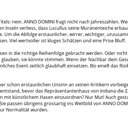
Titels: nein. ANNO DOMINI fragt nicht nach Jahreszahlen. Wer
hen Inseln verliess, dass Lucullus seine Muränenteiche erba
le. Um die Abfolge erstaunlicher, wirrer, wichtiger, unzu
. Viel wertvoller ist kluges Schätzen und eine Prise Bluff.
en in die richtige Reihenfolge gebracht werden. Oder nicht m
n glauben, sie könnte stimmen. Wenn der Nachbar dein Geschi
nliches Event zeitlich glaubhaft einsetzen. Bis eineR das Ris
her schon erstaunlichen Unsinn an seinen Kritikern vorbei
entstand, bevor das Repräsentantenhaus von Indiana die Zahl
it künstlichem Hasen einzuordnen? Nur Mut! Auch gestande
. Sie passen übrigens grossartig ins Weltbild von ANNO DOMIN
 zur Normalität wurden.