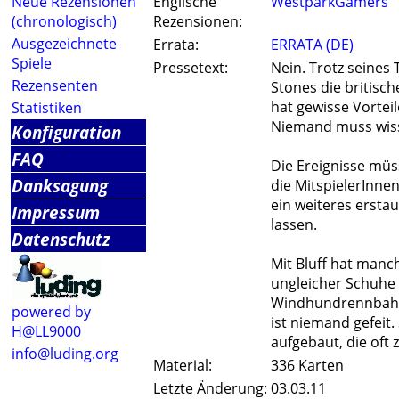
Neue Rezensionen
Englische
WestparkGamers
(chronologisch)
Rezensionen:
Ausgezeichnete
Errata:
ERRATA (DE)
Spiele
Pressetext:
Nein. Trotz seines 
Rezensenten
Stones die britisc
hat gewisse Vortei
Statistiken
Niemand muss wissen
Konfiguration
FAQ
Die Ereignisse müss
Danksagung
die MitspielerInne
ein weiteres erstau
Impressum
lassen.
Datenschutz
Mit Bluff hat manc
ungleicher Schuhe 
Windhundrennbahn m
powered by
ist niemand gefeit
H@LL9000
aufgebaut, die oft
info@luding.org
Material:
336 Karten
Letzte Änderung:
03.03.11