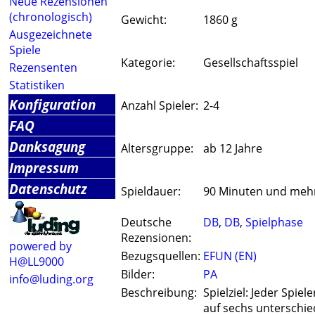
Neue Rezensionen
(chronologisch)
Gewicht:
1860 g
Ausgezeichnete
Spiele
Kategorie:
Gesellschaftsspiel
Rezensenten
Statistiken
Konfiguration
Anzahl Spieler:
2-4
FAQ
Danksagung
Altersgruppe:
ab 12 Jahre
Impressum
Datenschutz
Spieldauer:
90 Minuten und meh
Deutsche
DB
,
DB
,
Spielphase
Rezensionen:
powered by
Bezugsquellen:
EFUN (EN)
H@LL9000
Bilder:
PA
info@luding.org
Beschreibung:
Spielziel: Jeder Spie
auf sechs unterschie