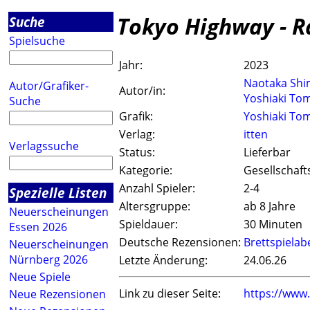
Tokyo Highway - R
Suche
Spielsuche
Jahr:
2023
Naotaka Sh
Autor/Grafiker-
Autor/in:
Yoshiaki To
Suche
Grafik:
Yoshiaki To
Verlag:
itten
Verlagssuche
Status:
Lieferbar
Kategorie:
Gesellschaft
Anzahl Spieler:
2-4
Spezielle Listen
Altersgruppe:
ab 8 Jahre
Neuerscheinungen
Spieldauer:
30 Minuten
Essen 2026
Deutsche Rezensionen:
Brettspiela
Neuerscheinungen
Nürnberg 2026
Letzte Änderung:
24.06.26
Neue Spiele
Link zu dieser Seite:
https://www
Neue Rezensionen