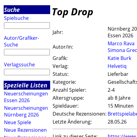
Top Drop
Suche
Spielsuche
Nürnberg 2
Jahr:
Essen 2026
Autor/Grafiker-
Marco Rava
Suche
Autor/in:
Simona Gre
Grafik:
Katie Burk
Verlagssuche
Verlag:
Helvetiq
Status:
Lieferbar
Kategorie:
Gesellschaft
Spezielle Listen
Anzahl Spieler:
2-4
Neuerscheinungen
Altersgruppe:
ab 8 Jahre
Essen 2026
Spieldauer:
15 Minuten
Neuerscheinungen
Deutsche Rezensionen:
Brettspiela
Nürnberg 2026
Letzte Änderung:
28.05.26
Neue Spiele
Neue Rezensionen
Link zu dieser Seite:
https://www