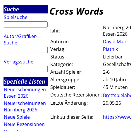
Cross Words
Suche
Spielsuche
Nürnberg 2
Jahr:
Essen 2026
Autor/Grafiker-
Autor/in:
David Mair
Suche
Verlag:
Piatnik
Status:
Lieferbar
Verlagssuche
Kategorie:
Gesellschaft
Anzahl Spieler:
2-6
Altersgruppe:
ab 10 Jahre
Spezielle Listen
Spieldauer:
45 Minuten
Neuerscheinungen
Deutsche Rezensionen:
Brettspiela
Essen 2026
Letzte Änderung:
26.05.26
Neuerscheinungen
Nürnberg 2026
Neue Spiele
Link zu dieser Seite:
https://www
Neue Rezensionen