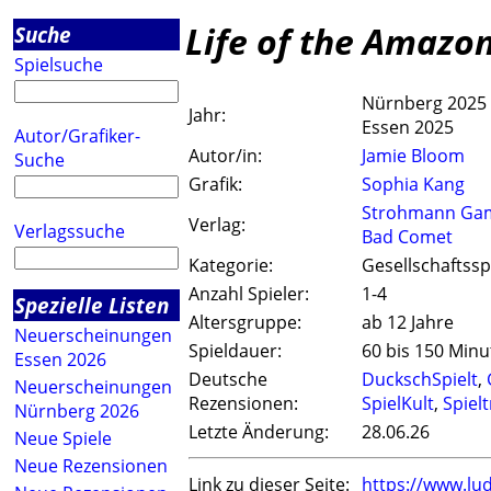
Life of the Amazo
Suche
Spielsuche
Nürnberg 2025
Jahr:
Essen 2025
Autor/Grafiker-
Autor/in:
Jamie Bloom
Suche
Grafik:
Sophia Kang
Strohmann Ga
Verlag:
Verlagssuche
Bad Comet
Kategorie:
Gesellschaftssp
Anzahl Spieler:
1-4
Spezielle Listen
Altersgruppe:
ab 12 Jahre
Neuerscheinungen
Spieldauer:
60 bis 150 Min
Essen 2026
Deutsche
DuckschSpielt
,
Neuerscheinungen
Rezensionen:
SpielKult
,
Spielt
Nürnberg 2026
Letzte Änderung:
28.06.26
Neue Spiele
Neue Rezensionen
Link zu dieser Seite:
https://www.lu