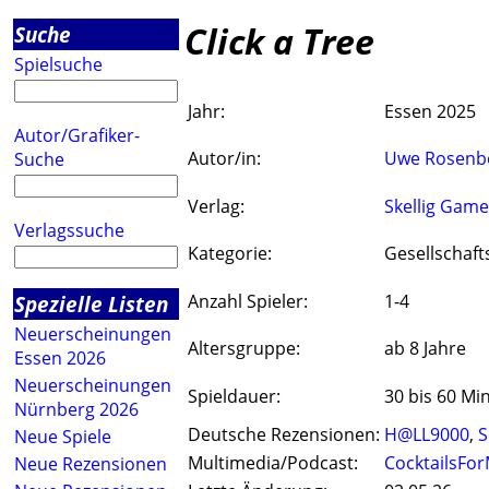
Click a Tree
Suche
Spielsuche
Jahr:
Essen 2025
Autor/Grafiker-
Autor/in:
Uwe Rosenb
Suche
Verlag:
Skellig Game
Verlagssuche
Kategorie:
Gesellschaft
Spezielle Listen
Anzahl Spieler:
1-4
Neuerscheinungen
Altersgruppe:
ab 8 Jahre
Essen 2026
Neuerscheinungen
Spieldauer:
30 bis 60 Mi
Nürnberg 2026
Deutsche Rezensionen:
H@LL9000
,
S
Neue Spiele
Multimedia/Podcast:
CocktailsFor
Neue Rezensionen