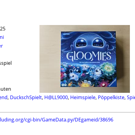
025
ni
er
sspiel
nuten
bend
,
DuckschSpielt
,
H@LL9000
,
Heimspiele
,
Pöppelkiste
,
Spi
.luding.org/cgi-bin/GameData.py/DEgameid/38696