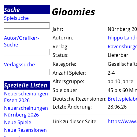
Gloomies
Suche
Spielsuche
Jahr:
Nürnberg 2
Autor/in:
Filippo Landi
Autor/Grafiker-
Suche
Verlag:
Ravensburg
Status:
Lieferbar
Kategorie:
Gesellschaft
Verlagssuche
Anzahl Spieler:
2-4
Altersgruppe:
ab 10 Jahre
Spezielle Listen
Spieldauer:
45 bis 60 Mi
Neuerscheinungen
Deutsche Rezensionen:
Brettspiela
Essen 2026
Letzte Änderung:
28.06.26
Neuerscheinungen
Nürnberg 2026
Link zu dieser Seite:
https://www
Neue Spiele
Neue Rezensionen