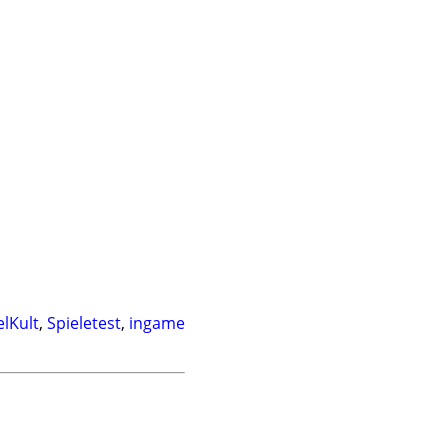
elKult
,
Spieletest
,
ingame