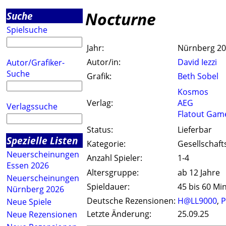
Nocturne
Suche
Spielsuche
Jahr:
Nürnberg 2
Autor/in:
David Iezzi
Autor/Grafiker-
Suche
Grafik:
Beth Sobel
Kosmos
Verlag:
AEG
Verlagssuche
Flatout Gam
Status:
Lieferbar
Spezielle Listen
Kategorie:
Gesellschaft
Neuerscheinungen
Anzahl Spieler:
1-4
Essen 2026
Altersgruppe:
ab 12 Jahre
Neuerscheinungen
Spieldauer:
45 bis 60 Mi
Nürnberg 2026
Deutsche Rezensionen:
H@LL9000
,
P
Neue Spiele
Letzte Änderung:
25.09.25
Neue Rezensionen