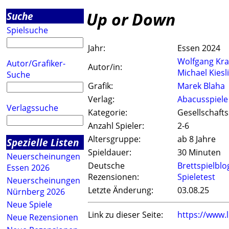
Up or Down
Suche
Spielsuche
Jahr:
Essen 2024
Wolfgang Kr
Autor/Grafiker-
Autor/in:
Michael Kiesl
Suche
Grafik:
Marek Blaha
Verlag:
Abacusspiele
Verlagssuche
Kategorie:
Gesellschafts
Anzahl Spieler:
2-6
Altersgruppe:
ab 8 Jahre
Spezielle Listen
Spieldauer:
30 Minuten
Neuerscheinungen
Deutsche
Brettspielblo
Essen 2026
Rezensionen:
Spieletest
Neuerscheinungen
Letzte Änderung:
03.08.25
Nürnberg 2026
Neue Spiele
Link zu dieser Seite:
https://www.
Neue Rezensionen