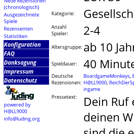
Neue Rezensionen
(chronologisch)
Gesellsch
Kategorie:
Ausgezeichnete
Spiele
2-4
Anzahl
Rezensenten
Spieler:
Statistiken
ab 10 Jah
Konfiguration
Altersgruppe:
FAQ
40 Minut
Danksagung
Spieldauer:
Impressum
Deutsche
BoardgameMonkeys
,
Datenschutz
Rezensionen:
H@LL9000
,
ReichDerSp
ingame
Pressetext:
Dein Ruf e
powered by
H@LL9000
deinen Wi
info@luding.org
sind die 