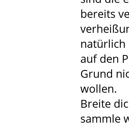
bereits v
verheißun
natürlich
auf den P
Grund ni
wollen.
Breite di
sammle w