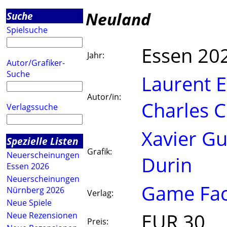
Neuland
Suche
Spielsuche
Essen 20
Jahr:
Autor/Grafiker-
Suche
Laurent E
Autor/in:
Charles C
Verlagssuche
Xavier Gu
Spezielle Listen
Grafik:
Neuerscheinungen
Durin
Essen 2026
Neuerscheinungen
Game Fac
Nürnberg 2026
Verlag:
Neue Spiele
EUR 30
Neue Rezensionen
Preis: