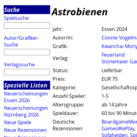
Astrobienen
Suche
Spielsuche
Jahr:
Essen 2024
Autor/in:
Connie Vogel
Autor/Grafiker-
Suche
Grafik:
Kwanchai Mori
Feuerland
Verlag:
Stonemaier G
Verlagssuche
Status:
Lieferbar
Preis:
EUR 75
Spezielle Listen
Kategorie:
Gesellschaftssp
Neuerscheinungen
Anzahl Spieler:
1-5
Essen 2026
Altersgruppe:
ab 14 Jahre
Neuerscheinungen
Spieldauer:
60 bis 90 Minu
Nürnberg 2026
Deutsche
BoardgameMo
Neue Spiele
Rezensionen:
GamesWePlay
,
Neue Rezensionen
Sofahelden
,
Spi