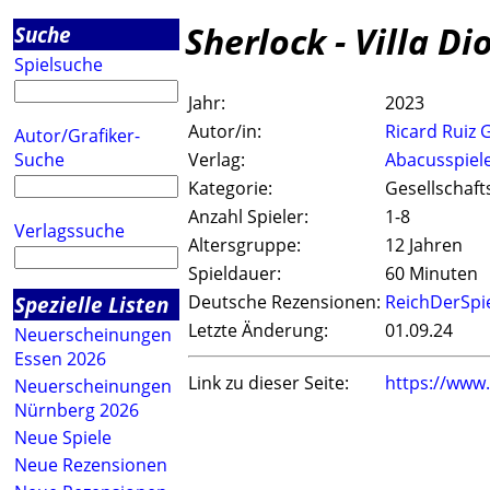
Sherlock - Villa Di
Suche
Spielsuche
Jahr:
2023
Autor/in:
Ricard Ruiz 
Autor/Grafiker-
Suche
Verlag:
Abacusspiel
Kategorie:
Gesellschaft
Anzahl Spieler:
1-8
Verlagssuche
Altersgruppe:
12 Jahren
Spieldauer:
60 Minuten
Spezielle Listen
Deutsche Rezensionen:
ReichDerSpi
Letzte Änderung:
01.09.24
Neuerscheinungen
Essen 2026
Link zu dieser Seite:
https://www
Neuerscheinungen
Nürnberg 2026
Neue Spiele
Neue Rezensionen