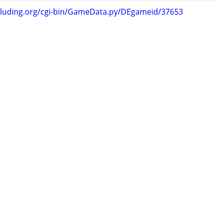
.luding.org/cgi-bin/GameData.py/DEgameid/37653