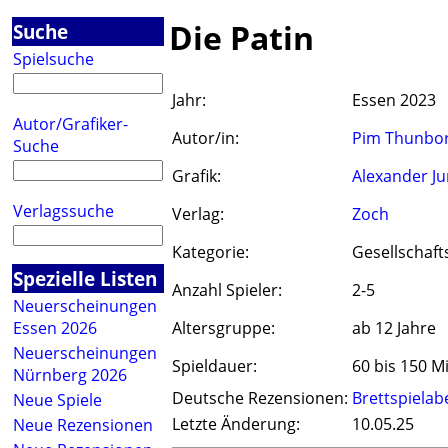
Die Patin
Suche
Spielsuche
Jahr:
Essen 2023
Autor/Grafiker-
Autor/in:
Pim Thunbo
Suche
Grafik:
Alexander J
Verlagssuche
Verlag:
Zoch
Kategorie:
Gesellschaft
Spezielle Listen
Anzahl Spieler:
2-5
Neuerscheinungen
Essen 2026
Altersgruppe:
ab 12 Jahre
Neuerscheinungen
Spieldauer:
60 bis 150 M
Nürnberg 2026
Deutsche Rezensionen:
Brettspiela
Neue Spiele
Letzte Änderung:
10.05.25
Neue Rezensionen