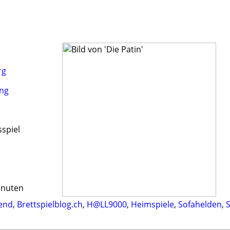
rg
ung
sspiel
inuten
bend
,
Brettspielblog.ch
,
H@LL9000
,
Heimspiele
,
Sofahelden
,
S