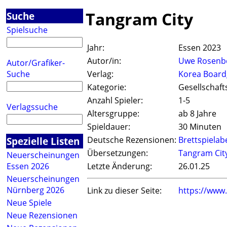
Tangram City
Suche
Spielsuche
Jahr:
Essen 2023
Autor/in:
Uwe Rosenb
Autor/Grafiker-
Suche
Verlag:
Korea Boar
Kategorie:
Gesellschaft
Anzahl Spieler:
1-5
Verlagssuche
Altersgruppe:
ab 8 Jahre
Spieldauer:
30 Minuten
Spezielle Listen
Deutsche Rezensionen:
Brettspiela
Übersetzungen:
Tangram Cit
Neuerscheinungen
Essen 2026
Letzte Änderung:
26.01.25
Neuerscheinungen
Nürnberg 2026
Link zu dieser Seite:
https://www
Neue Spiele
Neue Rezensionen