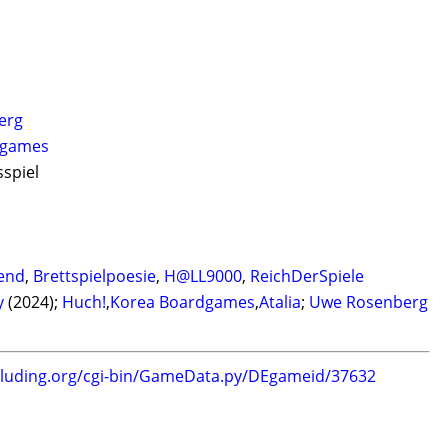
erg
dgames
sspiel
bend
,
Brettspielpoesie
,
H@LL9000
,
ReichDerSpiele
y
(2024);
Huch!
,
Korea Boardgames
,
Atalia
;
Uwe Rosenberg
.luding.org/cgi-bin/GameData.py/DEgameid/37632