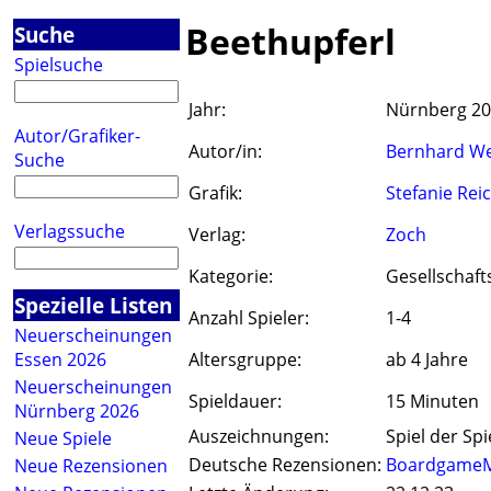
Beethupferl
Suche
Spielsuche
Jahr:
Nürnberg 2
Autor/Grafiker-
Autor/in:
Bernhard W
Suche
Grafik:
Stefanie Rei
Verlagssuche
Verlag:
Zoch
Kategorie:
Gesellschaft
Spezielle Listen
Anzahl Spieler:
1-4
Neuerscheinungen
Essen 2026
Altersgruppe:
ab 4 Jahre
Neuerscheinungen
Spieldauer:
15 Minuten
Nürnberg 2026
Auszeichnungen:
Spiel der Spi
Neue Spiele
Deutsche Rezensionen:
Boardgame
Neue Rezensionen