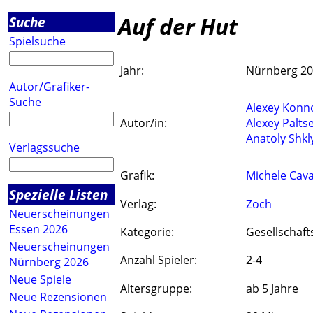
Auf der Hut
Suche
Spielsuche
Jahr:
Nürnberg 2
Autor/Grafiker-
Suche
Alexey Konn
Autor/in:
Alexey Palts
Anatoly Shkl
Verlagssuche
Grafik:
Michele Cava
Spezielle Listen
Verlag:
Zoch
Neuerscheinungen
Essen 2026
Kategorie:
Gesellschaft
Neuerscheinungen
Anzahl Spieler:
2-4
Nürnberg 2026
Neue Spiele
Altersgruppe:
ab 5 Jahre
Neue Rezensionen