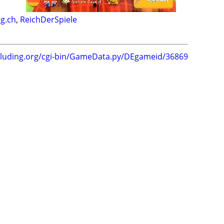
og.ch
,
ReichDerSpiele
.luding.org/cgi-bin/GameData.py/DEgameid/36869