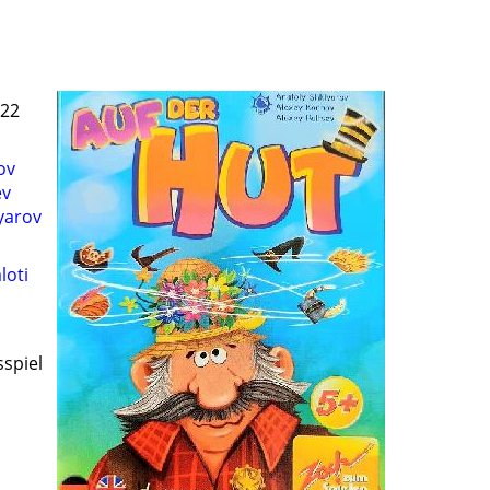
022
ov
ev
yarov
loti
sspiel