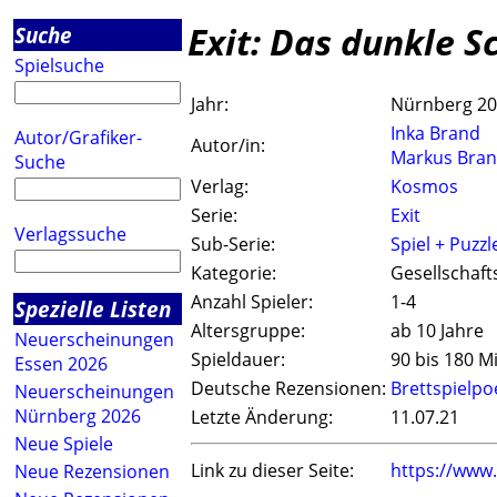
Exit: Das dunkle S
Suche
Spielsuche
Jahr:
Nürnberg 2
Inka Brand
Autor/Grafiker-
Autor/in:
Markus Bra
Suche
Verlag:
Kosmos
Serie:
Exit
Verlagssuche
Sub-Serie:
Spiel + Puzzl
Kategorie:
Gesellschaft
Anzahl Spieler:
1-4
Spezielle Listen
Altersgruppe:
ab 10 Jahre
Neuerscheinungen
Spieldauer:
90 bis 180 M
Essen 2026
Deutsche Rezensionen:
Brettspielpo
Neuerscheinungen
Nürnberg 2026
Letzte Änderung:
11.07.21
Neue Spiele
Link zu dieser Seite:
https://www
Neue Rezensionen